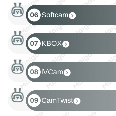
06
Softcam
07
KBOX
08
iVCam
09
CamTwist