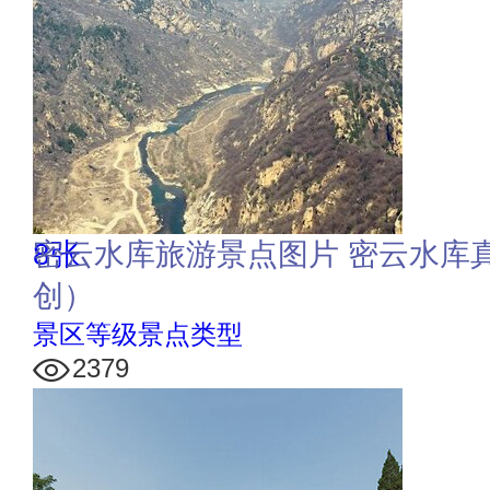
8张
密云水库旅游景点图片 密云水库
创）
景区等级景点类型
2379