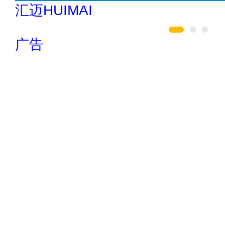
驴充充 0797-966999
广告