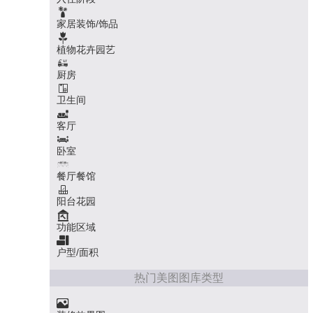
家居装饰/饰品
植物花卉园艺
厨房
卫生间
客厅
卧室
餐厅餐馆
阳台花园
功能区域
户型/面积
热门美图图库类型