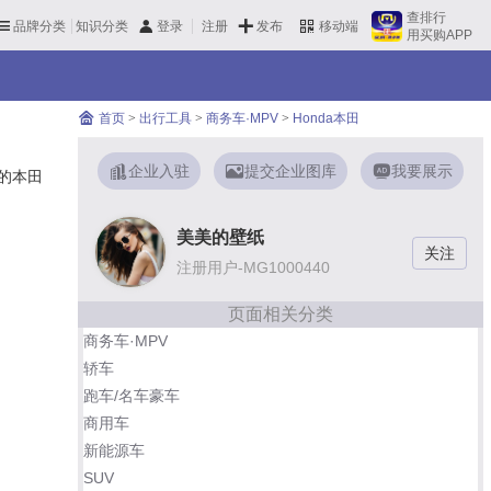
查排行
品牌分类
知识分类
发布
登录
注册
移动端
用买购APP
首页
>
出行工具
>
商务车·MPV
>
Honda本田
企业入驻
提交企业图库
我要展示
的本田
美美的壁纸
注册用户-MG1000440
页面相关分类
商务车·MPV
轿车
跑车/名车豪车
商用车
新能源车
SUV