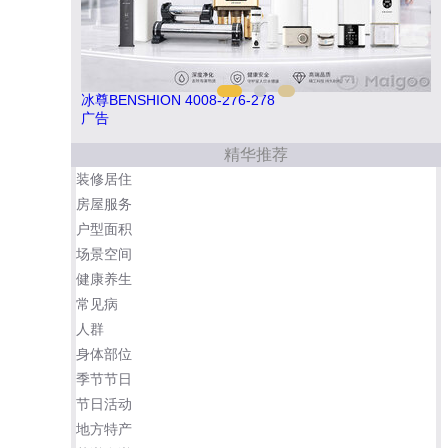
冰尊BENSHION 4008-276-278
松乐
广告
精华推荐
装修居住
房屋服务
户型面积
场景空间
健康养生
常见病
人群
身体部位
季节节日
节日活动
地方特产