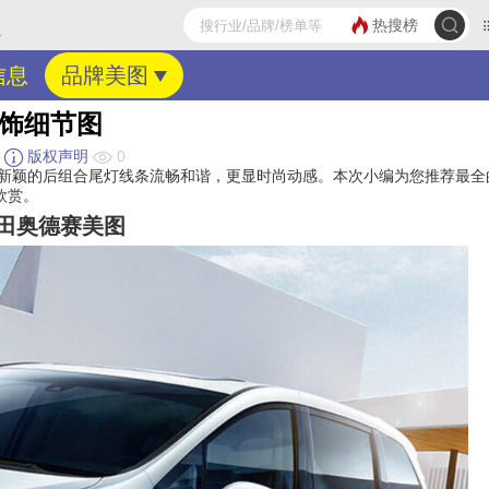
热搜榜
>
信息
品牌美图
内饰细节图
版权声明
0
型新颖的后组合尾灯线条流畅和谐，更显时尚动感。本次小编为您推荐最全
欣赏。
本田奥德赛美图