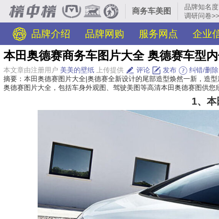
品牌知名度
商务车美图
调研问卷>
品牌介绍
品牌网购
服务网点
企业
本田奥德赛商务车图片大全 奥德赛车型
本文章由注册用户
美美的壁纸
上传提供
评论
发布
纠错/删除
摘要：本田奥德赛图片大全|奥德赛全新设计的尾部造型焕然一新，造
奥德赛图片大全，包括车身外观图、驾驶美图等高清本田奥德赛图供您
1、