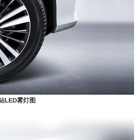
钻LED雾灯图