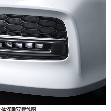
立体浮雕双腰线图