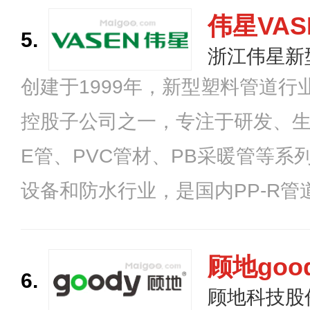
范围内拥有分公司、总经销、特约
伟星VAS
5.
个产品配送中心，形成了较为完
浙江伟星新
创建于1999年，新型塑料管道
控股子公司之一，专注于研发、生产
E管、PVC管材、PB采暖管等系
设备和防水行业，是国内PP-R
内外建有多个现代化生产基地，旗
咖乐、ännette安内特、伟星地
顾地goo
6.
品牌及星管家服务品牌，坚持“产品
顾地科技股