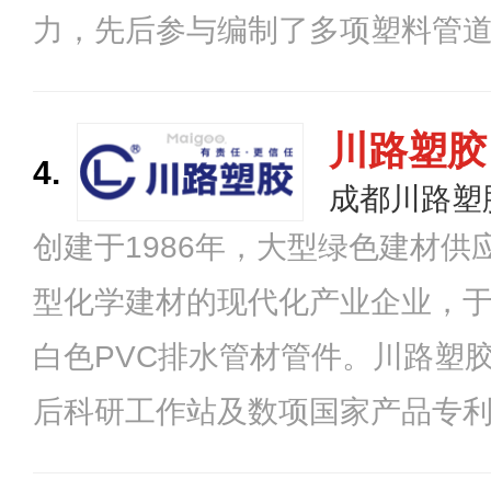
力，先后参与编制了多项塑料管
准，取得了100多项产品专利，
南、江西、海南等多个城市设有
川路塑胶
4.
内享有较高的知名度和市场份额
成都川路塑
创建于1986年，大型绿色建材
型化学建材的现代化产业企业，于
白色PVC排水管材管件。川路塑
后科研工作站及数项国家产品专
业协会理事及管道分会副理事长