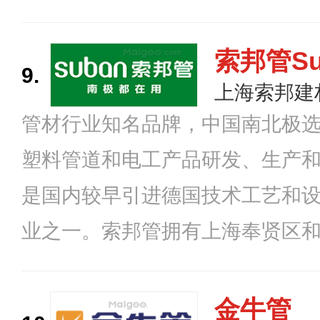
各领域。2003年12月被人事部
工作站，并拥有授权公开专利百
索邦管Su
9.
水公司、燃气公司、建筑装饰公
上海索邦建
管材行业知名品牌，中国南北极
持了良好的合作关系。
塑料管道和电工产品研发、生产
是国内较早引进德国技术工艺和
业之一。索邦管拥有上海奉贤区
地，年生产能力突破上万吨，自
项，是国内实力强劲的管道制造
金牛管