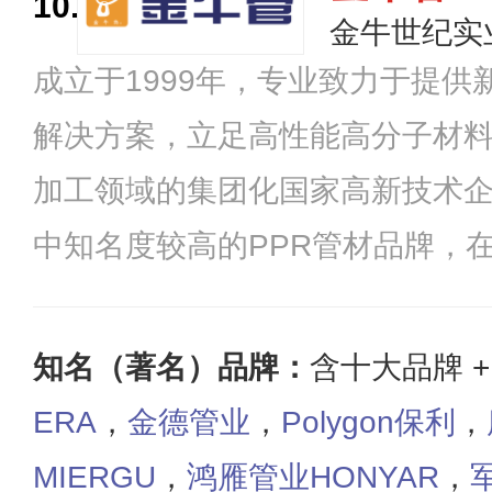
10.
全国多个省市。
金牛世纪实
成立于1999年，专业致力于提
解决方案，立足高性能高分子材
加工领域的集团化国家高新技术
中知名度较高的PPR管材品牌，
百余件，并参与行业多项标准的
技术实力支撑，目前营销网络已
知名（著名）品牌：
含十大品牌 
和自治区。
ERA
，
金德管业
，
Polygon保利
，
MIERGU
，
鸿雁管业HONYAR
，