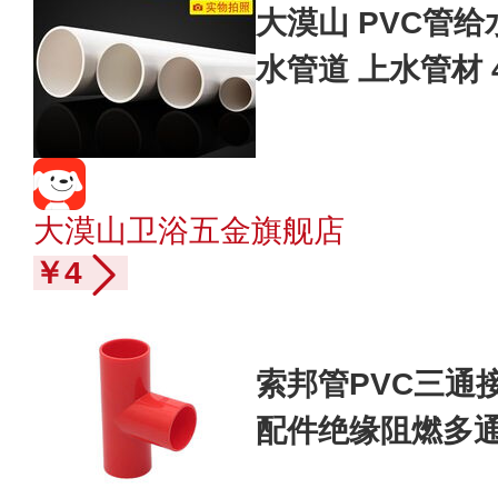
大漠山 PVC管给水
水管道 上水管材
供水圆管 外径25
米
大漠山卫浴五金旗舰店
￥4
索邦管PVC三通
配件绝缘阻燃多通 