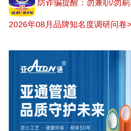
防诈骗提醒：勿兼职/勿刷
2026年08月品牌知名度调研问卷>