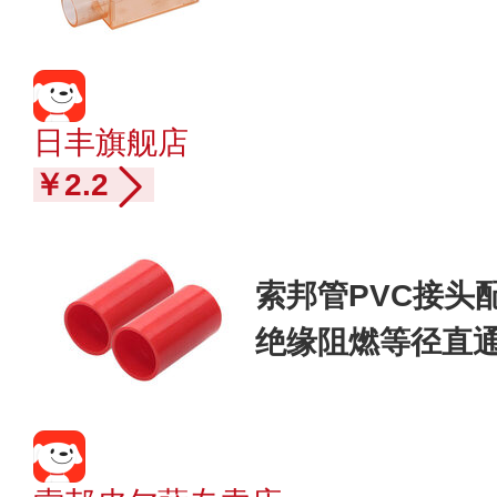
三通20mm
日丰旗舰店
￥2.2
索邦管PVC接头
绝缘阻燃等径直通