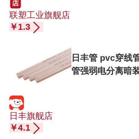
联塑工业旗舰店
￥1.3
日丰管 pvc穿线
管强弱电分离暗装
mm*壁厚1.3mm
日丰旗舰店
￥4.1