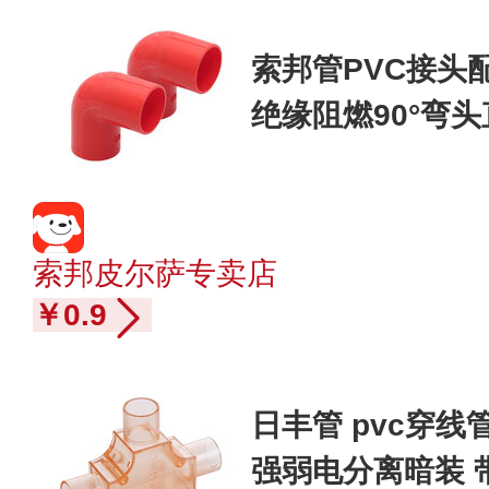
索邦管PVC接头
绝缘阻燃90°弯头
索邦皮尔萨专卖店
￥0.9
日丰管 pvc穿线
强弱电分离暗装 