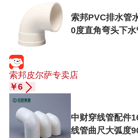
索邦PVC排水管水
0度直角弯头下水管
0mm排水弯头
索邦皮尔萨专卖店
￥6
中财穿线管配件16/2
线管曲尺大弧度9