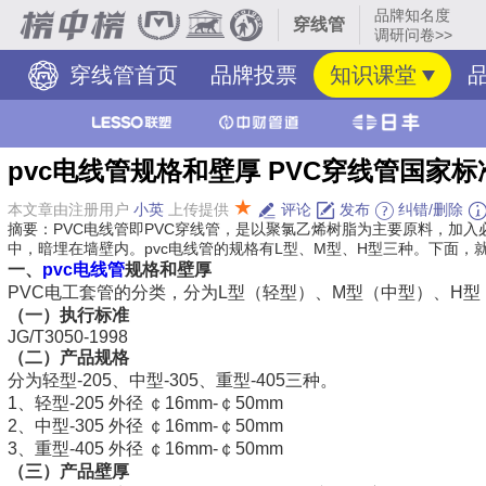
品牌知名度
穿线管
调研问卷>>
穿线管首页
品牌投票
知识课堂
pvc电线管规格和壁厚 PVC穿线管国家标
★
本文章由注册用户
小英
上传提供
评论
发布
纠错/删除
摘要：PVC电线管即PVC穿线管，是以聚氯乙烯树脂为主要原料，加
中，暗埋在墙壁内。pvc电线管的规格有L型、M型、H型三种。下面，就
一、
pvc电线管
规格和壁厚
PVC电工套管的分类，分为L型（轻型）、M型（中型）、H型
（一）执行标准
JG/T3050-1998
（二）产品规格
分为轻型-205、中型-305、重型-405三种。
1、轻型-205 外径 ￠16mm-￠50mm
2、中型-305 外径 ￠16mm-￠50mm
3、重型-405 外径 ￠16mm-￠50mm
（三）
产品
壁厚