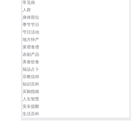
常见病
人群
身体部位
季节节日
节日活动
地方特产
菜谱食谱
农副产品
美食饮食
福运占卜
宗教信仰
知识百科
买购指南
人生智慧
安全提醒
生活百科