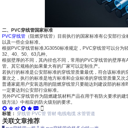
二、
PVC穿线管国家标准
PVC穿线管
（阻燃穿线管）目前执行的国家标准有公安部行业标准GA30
以及一些企业标准。
根据PVC穿线管标准JG3050标准规定，PVC穿线管可以分
32、40、50、63几种。
根据壁厚的不同，其内径也不同，常用的PVC穿线管的壁厚有
管。其它规格的如果量大有的厂家可以定制生产。
若执行的标准是公安部标准的穿线管质量最优，符合该标准的
量次之，执行的标准是地方标准和企业标准的穿线管质量又次
普通家庭用户安装选用的阻燃穿线管只要能达到建设部的标准
一定要达到公安部行业标准。
另外PVC穿线管作为阻燃建筑材料产品在用于有防火要求的建筑物
级方法》中相应的防火级别的要求。
标签：
穿线管
PVC管
管材
电线电缆
水管管道
关联文章推荐