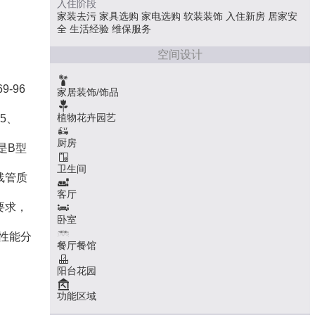
入住阶段
家装去污
家具选购
家电选购
软装装饰
入住新房
居家安
全
生活经验
维保服务
空间设计
-96
家居装饰/饰品
植物花卉园艺
5、
厨房
是B型
卫生间
线管质
客厅
要求，
卧室
烧性能分
餐厅餐馆
阳台花园
功能区域