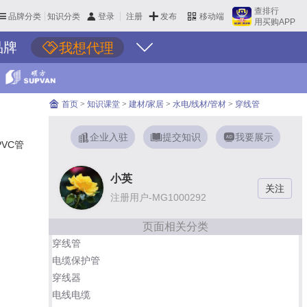
查排行
品牌分类
知识分类
发布
登录
注册
移动端
用买购APP
品牌
我想代理
首页
>
知识课堂
>
建材/家居
>
水电/线材/管材
>
穿线管
企业入驻
提交知识
我要展示
VC管
小英
注册用户-MG1000292
页面相关分类
穿线管
电缆保护管
穿线器
电线电缆