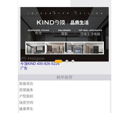
今顶KIND 400-826-5225
亚通
广告
精华推荐
装修居住
房屋服务
户型面积
场景空间
健康养生