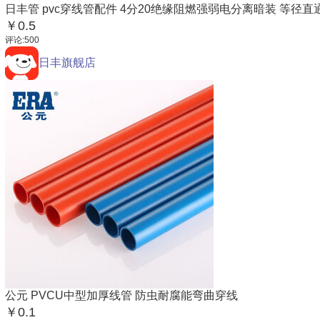
日丰管 pvc穿线管配件 4分20绝缘阻燃强弱电分离暗装 等径直通
￥0.5
评论:500
日丰旗舰店
公元 PVCU中型加厚线管 防虫耐腐能弯曲穿线
￥0.1