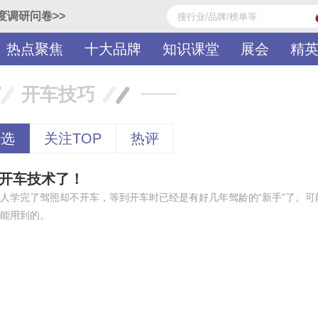
度调研问卷>>
热点聚焦
十大品牌
知识课堂
展会
精
开车技巧
电动车充电桩
电线电缆
精选
关注TOP
热评
碳纤维布
水电/线材/管材
板材
的开车技术了！
空气能
整体家装
人学完了驾照却不开车，等到开车时已经是有好几年驾龄的“新手”了。可
窗帘
能用到的。
护理床
重卡充电桩
密封条
汽车充电桩