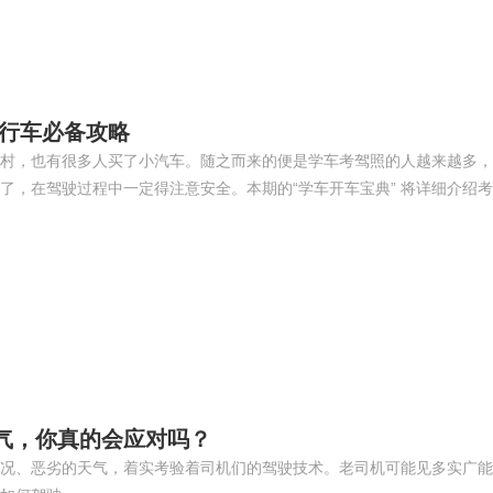
全行车必备攻略
村，也有很多人买了小汽车。随之而来的便是学车考驾照的人越来越多，
了，在驾驶过程中一定得注意安全。本期的“学车开车宝典” 将详细介绍
气，你真的会应对吗？
况、恶劣的天气，着实考验着司机们的驾驶技术。老司机可能见多实广能