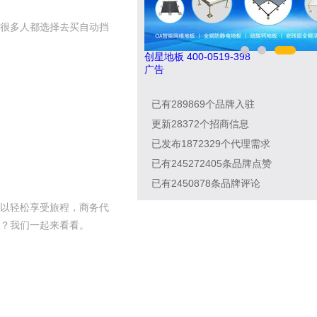
很多人都选择去买自动挡
今顶KIND 400-826-5225
汇
广告
已有
289869
个品牌入驻
更新
28372
个招商信息
已发布
1872329
个代理需求
已有
245272405
条品牌点赞
已有
2450878
条品牌评论
以轻松享受旅程，商务代
？我们一起来看看。