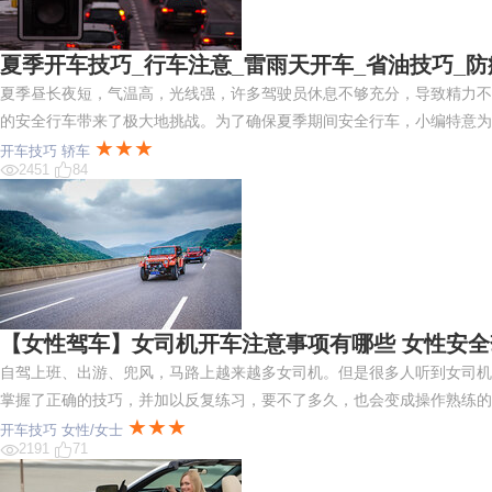
夏季开车技巧_行车注意_雷雨天开车_省油技巧_
夏季昼长夜短，气温高，光线强，许多驾驶员休息不够充分，导致精力不
的安全行车带来了极大地挑战。为了确保夏季期间安全行车，小编特意为
★★★
开车技巧
轿车
2451
84
【女性驾车】女司机开车注意事项有哪些 女性安
自驾上班、出游、兜风，马路上越来越多女司机。但是很多人听到女司机
掌握了正确的技巧，并加以反复练习，要不了多久，也会变成操作熟练的
★★★
开车技巧
女性/女士
2191
71