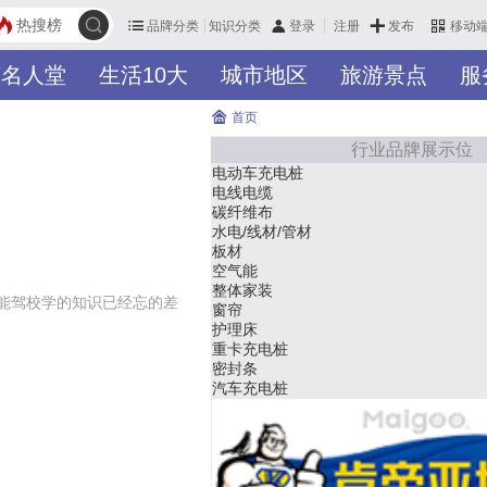
热搜榜
品牌分类
知识分类
发布
登录
注册
移动
英名人堂
生活10大
城市地区
旅游景点
服
首页
行业品牌展示位
管件
生态板
地面材料
卷闸门
厨柜
暖气片
玻璃器皿
能驾校学的知识已经忘的差
传送带
智慧消防
硅橡胶
床垫
水表