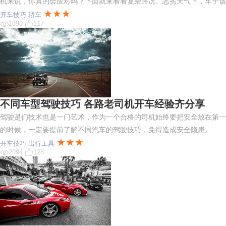
机来说，你真的会应对吗？下面就来看看复杂路况、恶劣天气下，车子该
★★★
开车技巧
轿车
1890
117
不同车型驾驶技巧 各路老司机开车经验齐分享
驾驶是们技术也是一门艺术，作为一个合格的司机始终要把安全放在第一
的时候，一定要提前了解不同汽车的驾驶技巧，免得造成安全隐患。
★★★
开车技巧
出行工具
2094
128