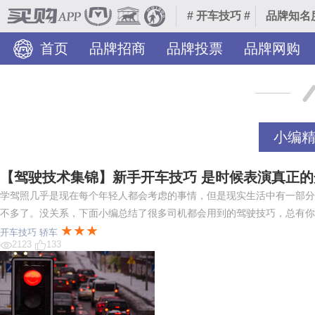
# 开车技巧 #
品牌知名
首页
品牌招商
品牌投票
品牌网购
装修美图
TOP热榜
热门分类
品牌入驻
小编
【驾驶技术集锦】新手开车技巧 是时候表演真正
学驾照几乎是现在每个年轻人都会考虑的事情，但是现实生活中有一部分
不多了。没关系，下面小编总结了很多司机都会用到的驾驶技巧，总有你
★★★
开车技巧
轿车
2123
133