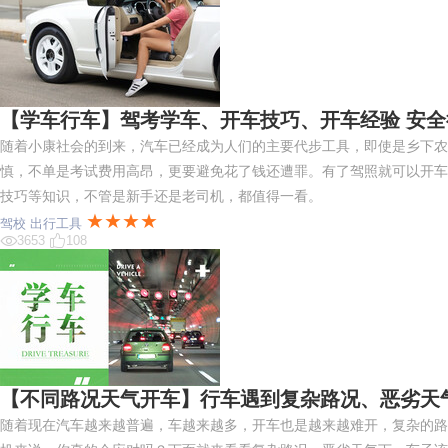
【学车行车】驾考学车、开车技巧、开车经验 安
随着小康社会的到来，汽车已经成为人们的主要代步工具，即使是乡下农
慎，不单是考试费用高昂，更要避免花了钱还遭罪。有了驾照就可以开车
技巧等知识，不管是新手还是老司机，都值得一看。
★★★★
驾校
出行工具
3653
108
【不同路况天气开车】行车遇到复杂路况、恶劣天
随着现在汽车越来越普遍，车越来越多，开车也是越来越难开，复杂的路