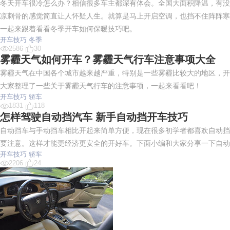
冬天开车很冷怎么办？相信很多车主都深有体会。全国大面积降温，有没
凉刺骨的感觉简直让人怀疑人生。就算是马上开启空调，也挡不住阵阵寒
一起来跟着看看冬季开车如何保暖技巧吧。
开车技巧
冬季
2586
30
雾霾天气如何开车？雾霾天气行车注意事项大全
雾霾天气在中国各个城市越来越严重，特别是一些雾霾比较大的地区，开
大家整理了一些关于雾霾天气行车的注意事项，一起来看看吧！
开车技巧
轿车
1831
118
怎样驾驶自动挡汽车 新手自动挡开车技巧
自动挡车与手动挡车相比开起来简单方便，现在很多初学者都喜欢自动挡
要注意。这样才能更经济更安全的开好车。下面小编和大家分享一下自动
开车技巧
轿车
2206
24