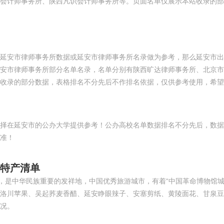
会计师事务所、陕西凡识会计师事务所等。页面名单仅展示本站收录的部
延安市律师事务所数据或延安市律师事务所名录做为参考，那么延安市出
安市律师事务所部分名单名录，名单分别有陕西旷达律师事务所、北京市
收录的部分数据，表格排名不分先后不作排名依据，仅供参考使用，希望
择在延安市的公办大学提供参考！公办高校名单数据排名不分先后，数据
准！
大特产清单
，是中华民族重要的发祥地，中国优秀旅游城市，有着“中国革命博物馆城
洛川苹果、吴起荞麦香醋、延安睁眼辣子、安塞剪纸、黄陵面花、甘泉豆
况。