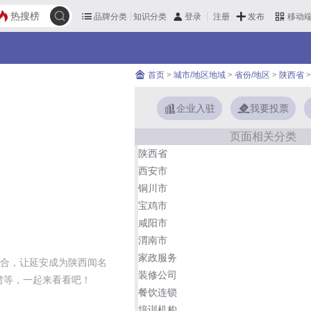
热搜榜
品牌分类
知识分类
发布
登录
注册
移动
首页
>
城市/地区地域
>
省份/地区
>
陕西省
>
企业入驻
我要投票
页面相关分类
陕西省
西安市
铜川市
宝鸡市
咸阳市
渭南市
家政服务
合，让延安成为陕西闻名
装修公司
湾等，一起来看看吧！
餐饮连锁
培训机构