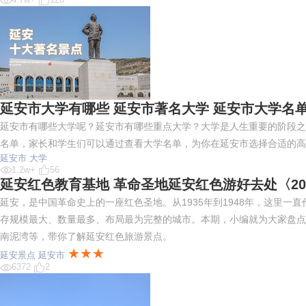
延安市大学有哪些 延安市著名大学 延安市大学名单一览
延安市有哪些大学呢？延安市有哪些重点大学？大学是人生重要的阶段之
名单，家长和学生们可以通过查看大学名单，为你在延安市选择合适的高
延安市
大学
1.2w+
56
延安红色教育基地 革命圣地延安红色游好去处〈20
延安，是中国革命史上的一座红色圣地。从1935年到1948年，这里
存规模最大、数量最多、布局最为完整的城市。本期，小编就为大家盘点
南泥湾等，带你了解延安红色旅游景点。
★★★
延安景点
延安市
6372
2