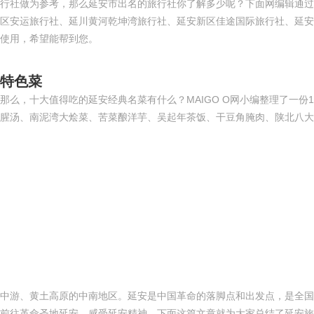
行社做为参考，那么延安市出名的旅行社你了解多少呢？下面网编辑通过
区安运旅行社、延川黄河乾坤湾旅行社、延安新区佳途国际旅行社、延安
使用，希望能帮到您。
道特色菜
么，十大值得吃的延安经典名菜有什么？MAIGO O网小编整理了一份
腥汤、南泥湾大烩菜、苦菜酿洋芋、吴起年茶饭、干豆角腌肉、陕北八大
中游、黄土高原的中南地区。延安是中国革命的落脚点和出发点，是全国
前往革命圣地延安，感受延安精神。下面这篇文章就为大家总结了延安旅