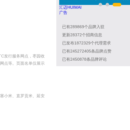
0747
汇迈HUIMAI
广告
已有
289869
个品牌入驻
更新
28372
个招商信息
已发布
1872329
个代理需求
已有
245272405
条品牌点赞
TC发行服务网点，枣园收
已有
2450878
条品牌评论
务网点等。页面名单仅展示
塞小米、直罗贡米、延安