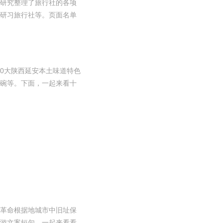
研究整理了旅行社的各项
研习旅行社等。页面名单
10大陕西延安本土味道特色
碗等。下面，一起来看十
革命根据地城市中旧址保
游文案短句，一起来看看