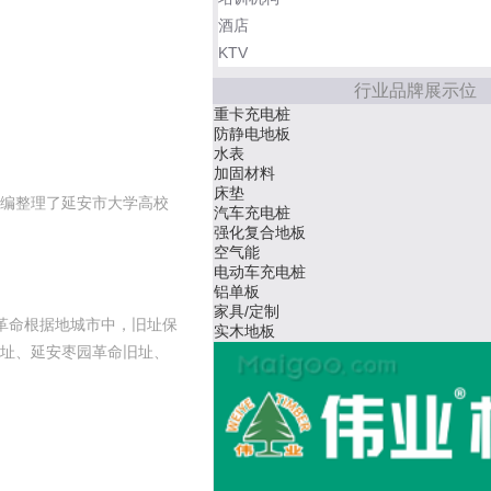
酒店
KTV
行业品牌展示位
玻璃器皿
隔热服
螺蛳粉
地面材料
玻璃杯
编整理了延安市大学高校
集成吊顶
安全门
地板
桥架
PVC地板
水管管道
国革命根据地城市中，旧址保
卫浴洁具
址、延安枣园革命旧址、