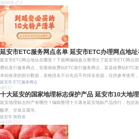
5836
2
民兴电缆 
延安市ETC服务网点名单 延安市ETC办理网点地
延安市ETC网点地址在哪里？下面网编辑盘点整理出了延安市ETC网点
费站发行服务网点，安塞南收费站ETC发行服务网点，富县收费站ETC
本站收录的部分数据，表格排名不分先后不作排名依据，仅供参考使用，
延安市
ETC服务网点
512
十大延安的国家地理标志保护产品 延安市10大地
延安地理标志特产有哪些？编辑整理十大著名延安地标产品排行，包括洛
酸枣、甘泉豆腐等。
延安市
陕西省
329
1