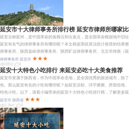
延安市十大律师事务所排行榜 延安市律师所哪家比
延安古称延州，是中国革命的落脚点和出发点，是全国革命根据地中旧址
延安有名气的律师事务所有哪些呢？本文根据系统算法统计推荐的结果整
师事务所、陕西嘉岭律师事务所、陕西旷达律师事务所、北京市炜衡（延
★★★
律师事务所
延安市
2852
9
延安十大特色小吃排行 来延安必吃十大美食推荐
延安市隶属于陕西省，作为中国革命圣地，是全国优秀的旅游城市，除了
色。那么延安有名的小吃有哪些呢？如延安凉粉、洋芋擦擦、荞面饸饹、
特色小吃。以下，请看小编带来的延安十大特色小吃排行榜，了解更多延
★★★
延安市
陕西省
1.8w+
9