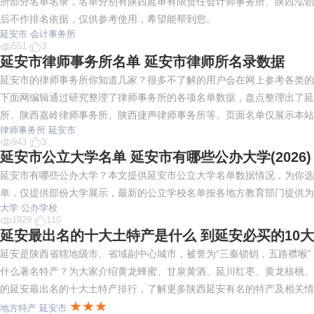
所部分名单名录，名单分别有陕西延审有限责任会计师事务所、陕西泓勃
后不作排名依据，仅供参考使用，希望能帮到您。
延安市
会计事务所
551
3
延安市律师事务所名单 延安市律师所名录数据
延安市的律师事务所你知道几家？很多不了解的用户会在网上参考各类的
下面网编辑通过研究整理了律师事务所的各项名单数据，盘点整理出了延
所、陕西嘉岭律师事务所、陕西捷声律师事务所等。页面名单仅展示本站
律师事务所
延安市
943
3
延安市公立大学名单 延安市有哪些公办大学(2026)
延安市有哪些公办大学？本文提供延安市公立大学名单数据情况，为你选
单，仅提供部份大学展示，最新的公立学校名单按各地方教育部门提供为
大学
公办学校
1929
110
延安最出名的十大土特产是什么 到延安必买的10
延安是陕西省辖地级市、省域副中心城市，被誉为“三秦锁钥，五路襟喉”
什么著名特产？为大家介绍黄龙蜂蜜、甘泉黄酒、延川红枣、黄龙核桃、
的延安最出名的十大土特产排行，了解更多陕西延安有名的特产及相关情
★★★
地方特产
延安市