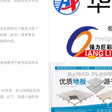
分数据，表格排名不分先
名的律所你了解多少呢？
炜衡（延安）律师事务
能帮到您。
来源整理于教育部发布名
”的美誉。那么陕西延安有
腐。以下，请看小编带来