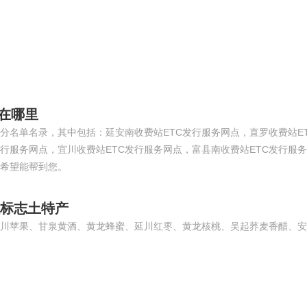
400-188-3331
伟业ENF板材 020-8490
址在哪里
部分名单名录，其中包括：延安南收费站ETC发行服务网点，直罗收费站E
发行服务网点，宜川收费站ETC发行服务网点，富县南收费站ETC发行服
希望能帮到您。
理标志土特产
川苹果、甘泉黄酒、黄龙蜂蜜、延川红枣、黄龙核桃、吴起荞麦香醋、安