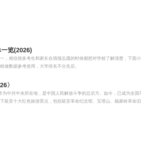
重卡充电桩
防静电地板
水表
(2026)
加固材料
床垫
一，相信很多考生和家长在填报志愿的时候都想对学校了解清楚，下面小
汽车充电桩
校做数据参考使用，大学排名不分先后。
强化复合地板
空气能
电动车充电桩
铝单板
26〉
家具/定制
一直作为中共中央所在地，是中国人民解放斗争的总后方。如今，已成为全
实木地板
下延安十大红色旅游景点，包括延安革命纪念馆、宝塔山、杨家岭革命旧