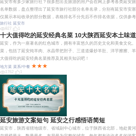
延安市有多少家旅行社？很多想出去旅游的用户会在网上参考各类延安旅
名单数据，盘点整理出了延安市旅行社部分名单名录，分别有延安市安塞
仅展示本站收录的部分数据，表格排名不分先后不作排名依据，仅供参考
旅行社
延安市
927
1
十大值得吃的延安经典名菜 10大陕西延安本土味
延安，作为一座著名的红色城市，拥有丰富悠久的历史文化和美食文化。那
菜，包括了延安炖羊肉、水晶带把肘子、三道道爆炒羊肚、洋芋擦擦、羊
大值得吃的延安经典名菜推荐及其相关知识吧！
★★★
地方菜
菜系/中餐
1762
1
延安旅游文案短句 延安之行感悟语简短
延安市，陕西省辖地级市、省域副中心城市，位于陕西省北部，地处黄河
存规模最大、数量最多、布局最为完整的城市。每年都有许许多多的游客