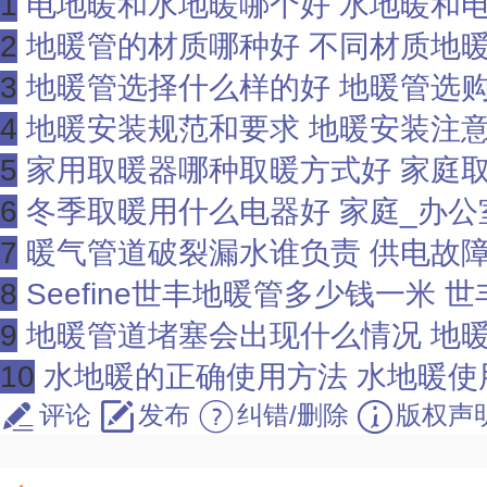
1
电地暖和水地暖哪个好 水地暖和
2
地暖管的材质哪种好 不同材质地
3
地暖管选择什么样的好 地暖管选
4
地暖安装规范和要求 地暖安装注
5
家用取暖器哪种取暖方式好 家庭
6
冬季取暖用什么电器好 家庭_办公室_公共场所_
7
暖气管道破裂漏水谁负责 供电故
8
Seefine世丰地暖管多少钱一米
9
地暖管道堵塞会出现什么情况 地
10
水地暖的正确使用方法 水地暖使
评论
发布
纠错/删除
版权声