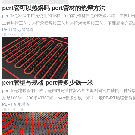
pert管可以热熔吗 pert管材的热熔方法
pert管是家装中广泛使用的管材，它的制作材质是耐热聚乙烯，主要用作
二种热熔工艺：热熔承插焊接工艺和热熔对接焊接工艺。下面就来介绍pe
PERT管
水管管道
2353
2
伟业ENF板材 020-849007
pert管型号规格 pert管多少钱一米
pert管是地暖管的一种，是用耐高温性聚乙烯为原料研制而成的一种采暖专
别是100米、200米和300米。pert管多少钱一米？一般PE-RT地
PERT管
地暖管
1691
6