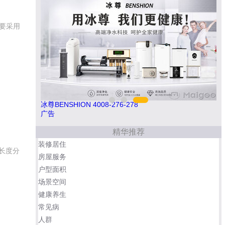
主要采用
冰尊BENSHION 4008-276-278
广告
精华推荐
装修居住
，长度分
房屋服务
户型面积
场景空间
健康养生
常见病
人群