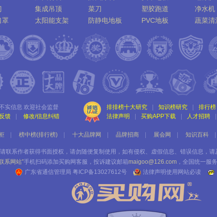
门
集成吊顶
菜刀
塑胶跑道
净水机
口罩
太阳能支架
防静电地板
PVC地板
蔬菜清
胶
配电柜
木门
不实信息 欢迎社会监督
排排榜十大研究
|
知识榜研究
|
排行榜
反馈
|
修改/信息纠错
法律声明
|
买购APP下载
|
人才招聘
|
柜
|
榜中榜(排行榜)
|
十大品牌网
|
品牌招商
|
展会网
|
知识百科
|
请联系作者获得书面授权，请勿随便复制使用，如有侵权、虚假信息、错误信息，请
“联系网站”
手机扫码添加买购网客服，投诉建议邮箱
maigoo@126.com
，全国统一服
广东省通信管理局
粤ICP备13027612号
法律声明使用网站必读