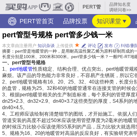
品牌知名度
PERT管
调研问卷>>
PERT管首页
品牌投票
知识课堂
pert管型号规格 pert管多少钱一米
★
本文章由注册用户
知识杂谈
上传提供
评论
发布
纠错/删
摘要：pert管是地暖管的一种，是用耐高温性聚乙烯为原料研制而成的一种
长度分别是100米、200米和300米。pert管多少钱一米？一般PE-
一、pert管型号规格
1、
pert地暖管
性质稳定、结构合理、优点突出。pert地暖管
麻烦。该产品的导热能力非常良好，不容易产生锈斑，所以它
2、pert地暖管规格有16、20、25、32、40这些种类，长度
的盘管，规格为25、32和40的地暖管通常在连接支管的时候
3、根据pert地暖管相关的生产制造标准，每个系列的管壁厚度和
dn25×2.3、dn32×2.9、dn40×3.7这些类型的厚度，S4系列的地
dn40×4.5。
4、工程师应该绘制有清楚细节的图纸，才开始施工。依据人
管道安装的高度不超过50米应该使用管壁厚度为2毫米的地暖管；
的时候压力比较小应该使用S5系列的产品，压力比较大就选用
5、规格为16、20的地暖管对高温的反应良好，有实验研究表