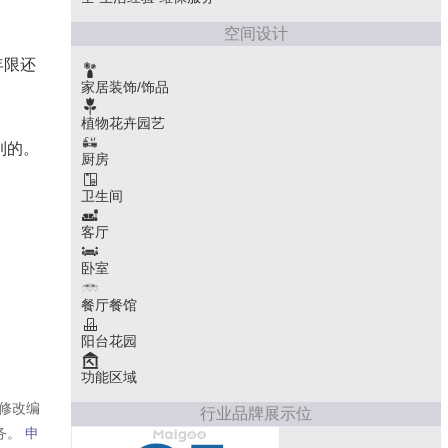
空间设计
年限还
家居装饰/饰品
植物花卉园艺
到的。
厨房
卫生间
客厅
卧室
餐厅餐馆
阳台花园
功能区域
修改编
行业品牌展示位
务。
申