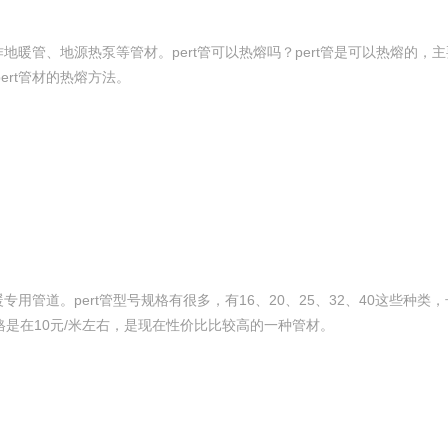
地暖管、地源热泵等管材。pert管可以热熔吗？pert管是可以热熔的，
rt管材的热熔方法。
47
今顶KIND 400-826-5225
用管道。pert管型号规格有很多，有16、20、25、32、40这些种类
暖管价格是在10元/米左右，是现在性价比比较高的一种管材。