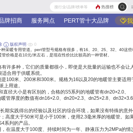
热搜榜
品牌招商
服务网点
PERT管十大品牌
我
除
版权声明
0
采暖专用管道。pert管型号规格有很多，有16、20、25、32、40这
RT地暖管价格是在10元/米左右，是现在性价比比较高的一种管材。
规格有许多种，它们的质量都很小，即使是大批量的运输也不会让
很适合用于供暖系统。
分别是100米、200米和300米。规格为16以及20的地暖管主要适
会派上用途。
直径大小是有区别的，合格的S5系列的地暖管有dn20×2.0、
暖管厚度的数值有dn16×2.0、dn20×2.3、dn25×2.8、dn32×3.
们长期实践得出的经验以及社区的综合环境，如果没有特殊的意
高度大于50米可是小于100米，使用2.3毫米厚的地暖管。如
S4系列的产品。
明，在温度大于100度、持续时间为一年、静液压力为2MPa的情