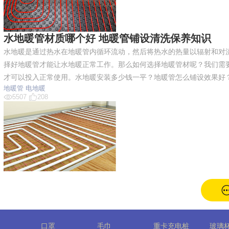
水地暖管材质哪个好 地暖管铺设清洗保养知识
水地暖是通过热水在地暖管内循环流动，然后将热水的热量以辐射和对
择好地暖管才能让水地暖正常工作。那么如何选择地暖管材呢？我们需
才可以投入正常使用。水地暖安装多少钱一平？地暖管怎么铺设效果好
地暖管
电地暖
5507
208
口罩
毛巾
重卡充电桩
玻璃