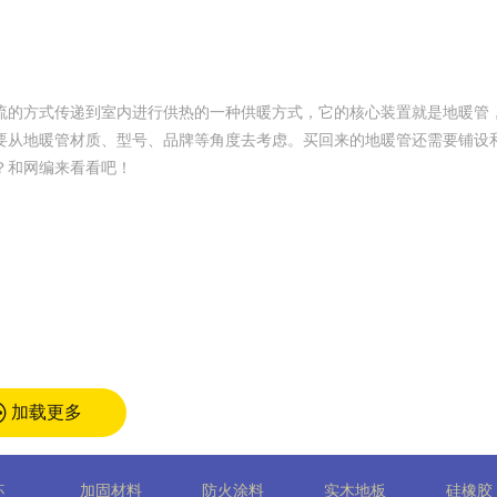
流的方式传递到室内进行供热的一种供暖方式，它的核心装置就是地暖管
要从地暖管材质、型号、品牌等角度去考虑。买回来的地暖管还需要铺设
？和网编来看看吧！
加载更多
杯
加固材料
防火涂料
实木地板
硅橡胶