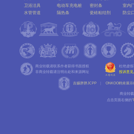
卫浴洁具
电动车充电桩
密封条
室内
水管管道
隔热条
瓷砖粘结剂
防尘
桥架
办公家具
变压器
植筋
商业转载请联系作者获得书面授权
杜绝虚假
非商业转载请注明出处和来源网址
投诉意见
吉赐胖胖JCPP
|
ONKOO鸥肯展示
商业转载
点击页面右侧的