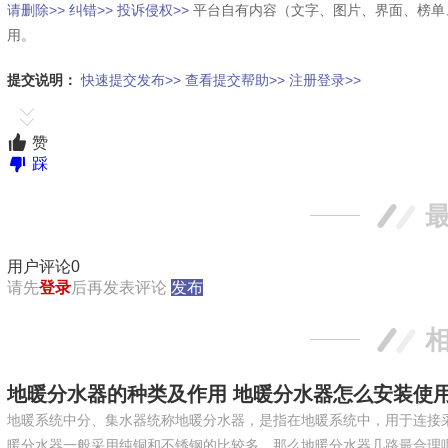
请删除>>
纠错>>
投诉侵权>>
平台自有内容（文字、图片、界面、榜单
用。
提交说明：
快速提交发布>>
查看提交帮助>>
注册登录>>
赞
踩
用户评论
0
请先
登录
后再发表评论
发布
地暖分水器的种类及作用 地暖分水器怎么安装使
地暖系统中分、集水器统称地暖分水器，是指在地暖系统中，用于连接
暖分水器一般采用纯铜和不锈钢的比较多，那么地暖分水器几路最合理呢