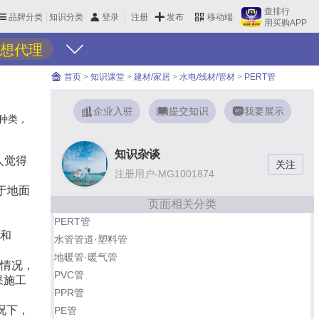
查排行
品牌分类
知识分类
发布
登录
注册
移动端
用买购APP
想代理
首页
>
知识课堂
>
建材/家居
>
水电/线材/管材
>
PERT管
企业入驻
提交知识
我要展示
些种类，
知识杂谈
人觉得
注册用户-MG1001874
用于地面
页面相关分类
PERT管
6和
水管管道·塑料管
地暖管·暖气管
外情况，
PVC管
果施工
PPR管
况下，
PE管