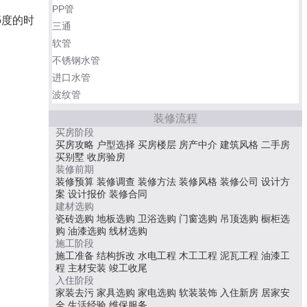
PP管
5度的时
三通
软管
不锈钢水管
进口水管
波纹管
装修流程
买房阶段
买房攻略
户型选择
买房楼层
房产中介
建筑风格
二手房
买别墅
收房验房
装修前期
装修预算
装修调查
装修方法
装修风格
装修公司
设计方
案
设计报价
装修合同
建材选购
瓷砖选购
地板选购
卫浴选购
门窗选购
吊顶选购
橱柜选
购
油漆选购
线材选购
施工阶段
施工准备
结构拆改
水电工程
木工工程
泥瓦工程
油漆工
程
主材安装
竣工收尾
入住阶段
家装去污
家具选购
家电选购
软装装饰
入住新房
居家安
全
生活经验
维保服务