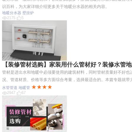
识百科，为大家详细介绍更多关于地暖分水器的相关内容。
地暖分水器
壁挂炉
2175
5
【装修管材选购】家装用什么管材好？装修水管地
管材是进出水和地暖中必须要使用的建筑材料，同时管材质量好不好也
况、管道材质、价格等多方面综合考量，选择最适合的。本篇专题就带
★★★★
水管管道
地暖管
2947
67