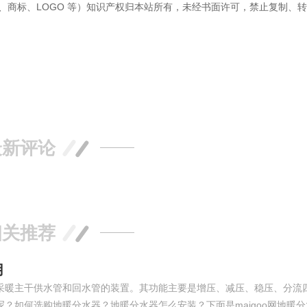
、商标、LOGO 等）知识产权归本站所有，未经书面许可，禁止复制、
最新评论
相关推荐
用
采暖主干供水管和回水管的装置。其功能主要是增压、减压、稳压、分流
？如何选购地暖分水器？地暖分水器怎么安装？下面是maigoo网地暖分