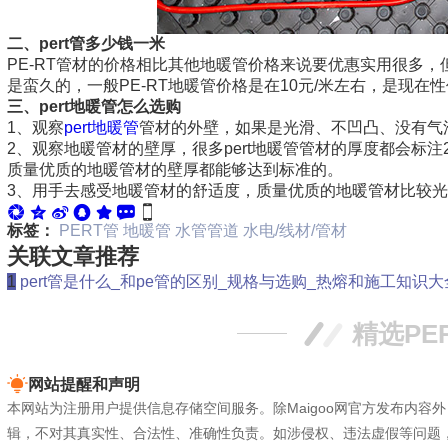
二、pert管多少钱一米
PE-RT管材的价格相比其他地暖管价格来说要优惠实用很多，但
是蛮久的，一般PE-RT地暖管价格是在10元/米左右，是现在
三、pert地暖管怎么选购
1、观察
pert地暖管
管材的外壁，如果是光滑、不凹凸、没有气
2、观察地暖管材的壁厚，很多pert地暖管管材的厚度都会标注
质量优质的地暖管材的壁厚都能够达到标准的。
3、用手去感受地暖管材的舒适度，质量优质的地暖管材比较
标签：
PERT管
地暖管
水管管道
水电/线材/管材
关联文章推荐
1
pert管是什么_和pe管的区别_规格与选购_热熔和施工知识大
精选PE
网站提醒和声明
本网站为注册用户提供信息存储空间服务。除Maigoo网官方发布内
辑，不对其真实性、合法性、准确性负责。如涉侵权、违法虚假等问题