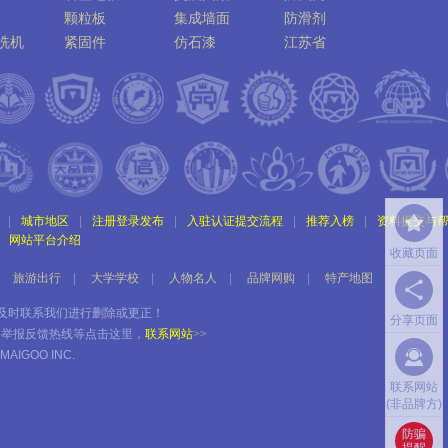
颗粒板
集成墙面
防滑剂
洗机
紧固件
仿石漆
江苏省
|
城市地区
|
注册登录发布
|
入驻认证提交流程
|
推荐入榜
|
资料提交与
网站平台介绍
收藏页面
旅游出行
|
大学学校
|
人物名人
|
品牌网购
|
特产地图
及时
联系我们
进行删除或更正！
分享页面
务举报反馈热线等点击这里，
联系网站
>>
MAIGOO INC.
联系网站
(非品牌方)
不做
兼职