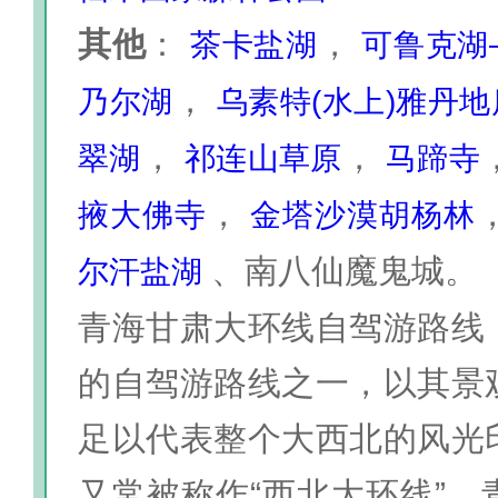
其他
：
，
茶卡盐湖
可鲁克湖
，
乃尔湖
乌素特(水上)雅丹
，
，
翠湖
祁连山草原
马蹄寺
，
掖大佛寺
金塔沙漠胡杨林
、南八仙魔鬼城。
尔汗盐湖
青海甘肃大环线自驾游路线
的自驾游路线之一，以其景
足以代表整个大西北的风光
又常被称作“西北大环线”。