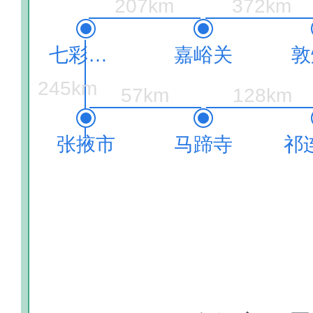
207km
372km
七彩丹霞
嘉峪关
敦
245km
57km
128km
张掖市
马蹄寺