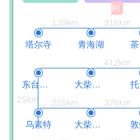
间
139km
316km
塔尔寺
青海湖
茶
412km
东台吉乃尔湖
大柴旦镇
托
25km
225km
376km
乌素特
大柴旦翡翠湖
敦