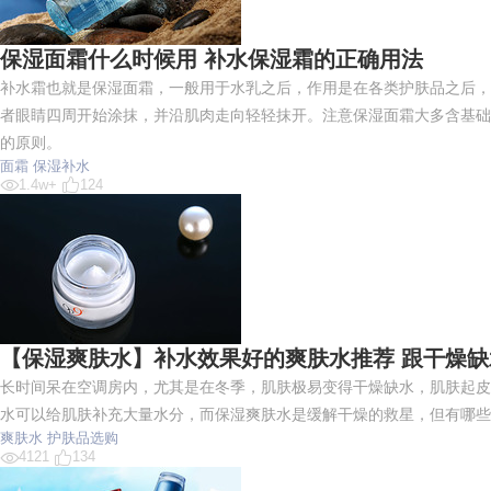
保湿面霜什么时候用 补水保湿霜的正确用法
补水霜也就是保湿面霜，一般用于水乳之后，作用是在各类护肤品之后，
者眼睛四周开始涂抹，并沿肌肉走向轻轻抹开。注意保湿面霜大多含基础
的原则。
面霜
保湿补水
1.4w+
124
【保湿爽肤水】补水效果好的爽肤水推荐 跟干燥缺水say
长时间呆在空调房内，尤其是在冬季，肌肤极易变得干燥缺水，肌肤起皮
水可以给肌肤补充大量水分，而保湿爽肤水是缓解干燥的救星，但有哪些
爽肤水
护肤品选购
4121
134