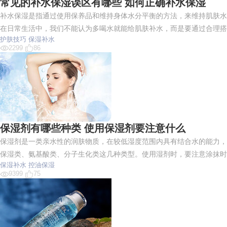
常见的补水保湿误区有哪些 如何正确补水保湿
补水保湿是指通过使用保养品和维持身体水分平衡的方法，来维持肌肤水
在日常生活中，我们不能认为多喝水就能给肌肤补水，而是要通过合理搭
护肤技巧
保湿补水
2299
86
保湿剂有哪些种类 使用保湿剂要注意什么
保湿剂是一类亲水性的润肤物质，在较低湿度范围内具有结合水的能力，
保湿类、氨基酸类、分子生化类这几种类型。使用湿剂时，要注意涂抹时
保湿补水
控油保湿
9399
75