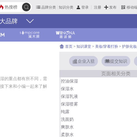
热搜榜
品牌分类
知识分类
发布
登录
注册
移动
大品牌
首页
>
知识课堂
>
美妆/穿着打扮
>
护肤化妆
企业入驻
提交知识
页面相关分类
湿的重点都有所不同，需
控油保湿
接下来和小编一起来了解
保湿水
保湿乳液
保湿喷雾
纯露
洗面奶
爽肤水
柔肤水