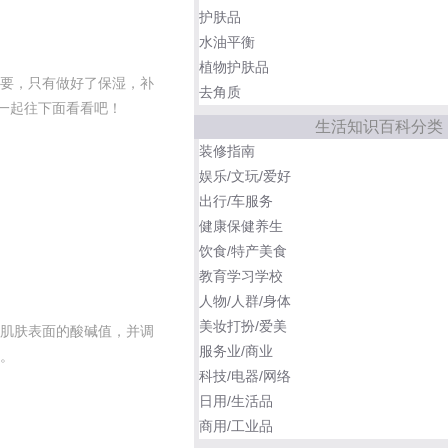
护肤品
水油平衡
植物护肤品
要，只有做好了保湿，补
去角质
一起往下面看看吧！
生活知识百科分类
装修指南
娱乐/文玩/爱好
出行/车服务
健康保健养生
饮食/特产美食
教育学习学校
人物/人群/身体
美妆打扮/爱美
肌肤表面的酸碱值，并调
服务业/商业
。
科技/电器/网络
日用/生活品
商用/工业品