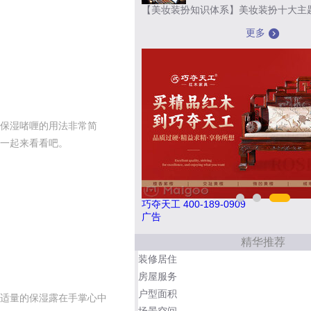
【美妆装扮知识体系】美妆装扮十大主
更多
保湿啫喱的用法非常简
一起来看看吧。
肯帝亚KENTIER 4006-026-011
巧夺天工 400-1
广告
精华推荐
装修居住
房屋服务
户型面积
适量的保湿露在手掌心中
场景空间