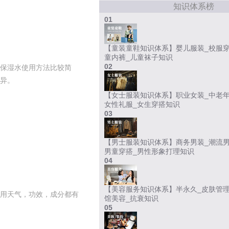
知识体系榜
01
【童装童鞋知识体系】婴儿服装_校服穿
童内裤_儿童袜子知识
02
保湿水使用方法比较简
异。
【女士服装知识体系】职业女装_中老年
女性礼服_女生穿搭知识
03
【男士服装知识体系】商务男装_潮流男
男童穿搭_男性形象打理知识
04
【美容服务知识体系】半永久_皮肤管理
用天气，功效，成分都有
馆美容_抗衰知识
05