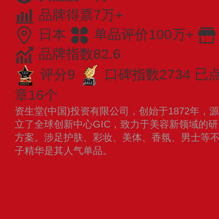
品牌得票7万+
日本
单品评价100万+
品牌指数82.6
评分9
口碑指数2734
已点
章16个
资生堂(中国)投资有限公司，创始于1872年
立了全球创新中心GIC，致力于美容新领域的
方案。涉足护肤、彩妆、美体、香氛、男士等
子精华是其人气单品。
查看更多
珀莱雅PROYA
SKINCEUTICALS修丽可
LaPrairie莱珀妮
CPB肌肤之钥