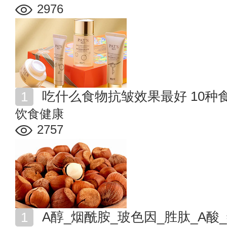
2976
吃什么食物抗皱效果最好 10种
饮食健康
2757
A醇_烟酰胺_玻色因_胜肽_A酸_维生素C 常见抗衰成分