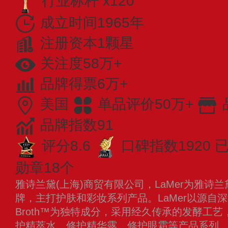
行业标杆 x120
成立时间1965年
注册资本1颗星
关注度58万+
品牌得票6万+
美国
单品评价50万+
品牌指数91
评分8.6
口碑指数1920
已
勋章18个
雅诗兰黛(上海)商贸有限公司，LaMer为雅诗
牌，主打护肤和彩妆系列产品。LaMer以源自深海
Broth™为独特成分，采用经久传承的发酵工
护精萃水、修护精华露、修护眼霜等产品系列