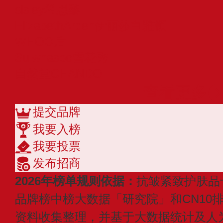
sisley希思黎
ElizabethArden伊丽莎白雅顿
WHOO后
Sulwhasoo雪花秀
自然堂CHANDO
查看更多
提交品牌
我要入榜
我要投票
发布招商
2026年榜单规则依据：
抗皱紧致护肤品
品牌榜中榜大数据「研究院」和CN10
资料收集整理，并基于大数据统计及人