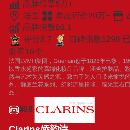
品牌得票5万+
法国
单品评价20万+
品牌指数86.1
评分8.7
口碑指数1298
已
勋章16个
法国LVMH集团，Guerlain创于1828年巴黎，
以香水起家的高端化妆品品牌，涵盖护肤品、
然与艺术为灵感之源，致力于为人们带来愉悦
列、御庭兰花系列、幻彩流星粉球、臻采宝石
品。
查看更多
NO.8
Clarins娇韵诗