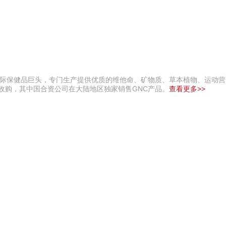
今顶KIND 400-826-52
，国际保健品巨头，专门生产提供优质的维他命、矿物质、草本植物、运动
团收购，其中国合资公司在大陆地区独家销售GNC产品。
查看更多>>