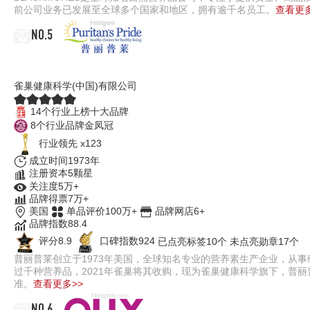
前公司业务已发展至全球多个国家和地区，拥有逾千名员工。
查看更多
NO.5
Puritan's Pride普丽普莱
雀巢健康科学(中国)有限公司
14个行业上榜十大品牌
8个行业品牌金凤冠
行业领先 x123
成立时间1973年
注册资本5颗星
关注度5万+
品牌得票7万+
美国
单品评价100万+
品牌网店6+
品牌指数88.4
评分8.9
口碑指数924
已点亮标签10个
未点亮勋章17个
普丽普莱创立于1973年美国，全球知名专业的营养素生产企业，从
过千种营养品，2021年雀巢将其收购，现为雀巢健康科学旗下，普丽
准。
查看更多>>
NO.6