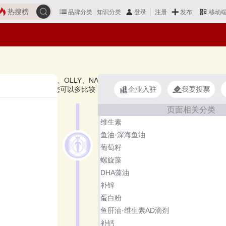
热搜榜
品牌分类
知识分类
发布
登录
注册
移动
an's Pride普丽普莱、OLLY、NATURE'SBOUNTY自然之宝、GNC
企业入驻
我要投票
牌子的叶黄素好？您可以多比较，选择自己满意的！叶黄素品牌主要属于
页面相关分类
维生素
鱼油·深海鱼油
葡萄籽
螺旋藻
DHA藻油
补锌
蛋白粉
鱼肝油·维生素AD滴剂
补钙