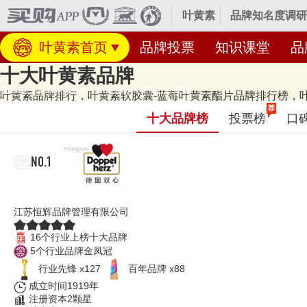
叶黄素
品牌知名度调研
叶黄素首页
品牌投票
知识课堂
品
十大叶黄素品牌
首页
>
健康保健养生
>
保健食品/补充剂
>
叶黄素
叶黄素品牌排行，叶黄素软胶囊-蓝莓叶黄素酯片品牌排行榜，叶黄
经专业研究评测的2026年
叶黄素十大品牌名单
发布啦！居前十的有：Doppe
荐
十大品牌榜
投票榜
口
CONBA等，上榜叶黄素十大品牌榜单和著名叶黄素品牌名单的是口碑
榜单更新时间：2026年07月18日（每月更新）
NO.1
Doppelherz双心
江苏恒辉品牌管理有限公司
16个行业上榜十大品牌
5个行业品牌金凤冠
行业先锋 x127
百年品牌 x88
成立时间1919年
注册资本2颗星