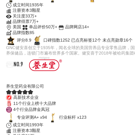
成立时间1935年
注册资本3颗星
关注度33万+
品牌得票7万+
美国
单品评价50万+
品牌网店14+
品牌指数85
评分8.9
口碑指数1252
已点亮标签12个
未点亮勋章16个
GNC健安喜创立于1935年，闻名全球的美国营养品专业零售品牌
养保健品，连锁门市遍布世界多个国家。健安喜于2018年被哈药集
NO.9
养生堂
养生堂药业有限公司
高新技术企业
11个行业上榜十大品牌
4个行业品牌金凤冠
专业评测A+ x94
行业标杆 x123
成立时间1993年
注册资本3颗星