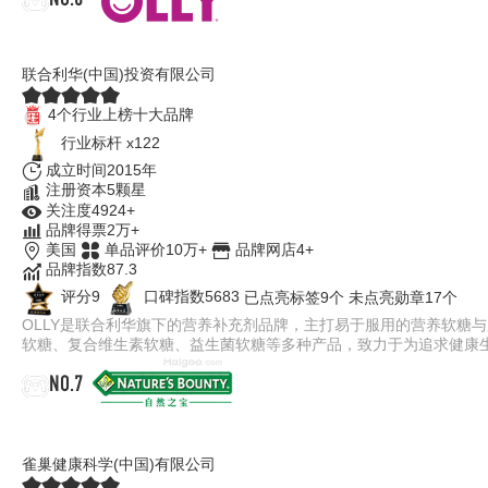
OLLY
联合利华(中国)投资有限公司
4个行业上榜十大品牌
行业标杆 x122
成立时间2015年
注册资本5颗星
关注度4924+
品牌得票2万+
美国
单品评价10万+
品牌网店4+
品牌指数87.3
评分9
口碑指数5683
已点亮标签9个
未点亮勋章17个
OLLY是联合利华旗下的营养补充剂品牌，主打易于服用的营养软糖
软糖、复合维生素软糖、益生菌软糖等多种产品，致力于为追求健康
NO.7
NATURE'SBOUNTY自然之宝
雀巢健康科学(中国)有限公司