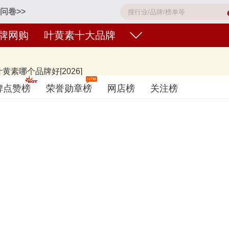
问卷>>
牌网购
叶黄素十大品牌
素哪个品牌好[2026]
lherz双心、汤臣倍健、Swisse斯维诗、BLACKMORES澳佳宝、Purit
碑点赞榜
荣誉勋章榜
网店榜
关注榜
好或知名度高、有实力的品牌，排名不分先后，仅供借鉴参考，想知道什么