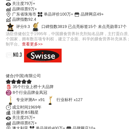
关注度79万+
品牌得票9万+
广东省珠海市
单品评价100万+
品牌网店49+
品牌指数92.4
评分9.3
口碑指数3819
已点亮标签15个
未点亮勋章17个
汤臣倍健创立于1995年，中国膳食营养补充剂知名品牌，主打蛋白
个国家，拥有数百项专利权，建立了全面、科学的膳食营养补充体系
制平台。
查看更多>>
NO.3
Swisse斯维诗
健合(中国)有限公司
35个行业上榜十大品牌
8个行业品牌金凤冠
专业评测A+ x91
行业标杆 x127
成立时间1969年
注册资本5颗星
关注度25万+
品牌得票8万+
澳大利亚
单品评价400万+
品牌网店10+