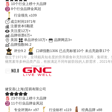
10个行业上榜十大品牌
8个行业品牌金凤冠
行业领先 x109
成立时间1971年
注册资本5颗星
关注度12万+
品牌得票6万+
美国
单品评价10万+
品牌网店3+
品牌指数86.2
评分9.2
口碑指数1306
已点亮标签10个
未点亮勋章17个
创立于1971年，全球颇具知名度的营养膳食补充剂供应商，集研发
褪黑素等多种品类产品，有效满足不同年龄阶段的人群需求，2021
NO.8
GNC健安喜
健安喜(上海)贸易有限公司
23个行业上榜十大品牌
11个行业品牌金凤冠
专业评测A+ x97
行业标杆 x119
经典品牌 x88