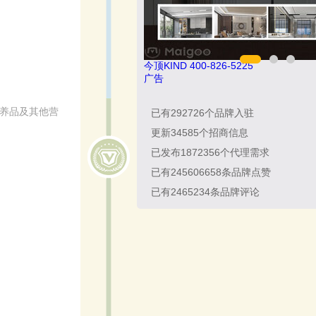
25
松乐SOLOR 400-111-7899
广告
营养品及其他营
已有
292726
个品牌入驻
更新
34585
个招商信息
已发布
1872356
个代理需求
已有
245606658
条品牌点赞
已有
2465234
条品牌评论