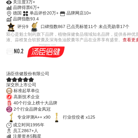
关注度3万+
品牌得票6万+
德国
单品评价20万+
品牌网店10+
品牌指数93.4
评分9
口碑指数867
已点亮标签11个
未点亮勋章17个
双心是魁士制药旗下品牌，植物保健食品领域知名品牌，提供各种优
液、蒜楂复合软胶囊及深海鱼油胶囊等产品在业界享有盛誉。
查看更多
NO.2
汤臣倍健
汤臣倍健股份有限公司
深交所上市公司
标准起草单位
高新技术企业
40个行业上榜十大品牌
2个行业品牌金凤冠
专业​评测A++ x90
行业佼佼者 x125
成立时间1995年
员工2867+人
注册资本5颗星