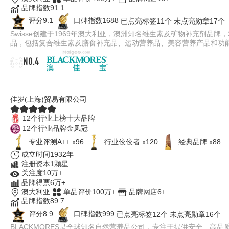
品牌指数91.1
评分9.1
口碑指数1688
已点亮标签11个
未点亮勋章17个
Swisse创建于1969年澳大利亚，澳洲知名维生素及矿物补充剂品
品，包括复合维生素及膳食补充品、运动营养品、美容营养产品和功
NO.4
BLACKMORES澳佳宝
佳岁(上海)贸易有限公司
12个行业上榜十大品牌
12个行业品牌金凤冠
专业​评测A++ x96
行业佼佼者 x120
经典品牌 x88
成立时间1932年
注册资本1颗星
关注度10万+
品牌得票6万+
澳大利亚
单品评价100万+
品牌网店6+
品牌指数89.7
评分8.9
口碑指数999
已点亮标签12个
未点亮勋章16个
BLACKMORES是全球知名自然营养品公司，专注于提供安全、高