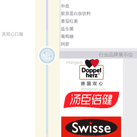
补血
胶原蛋白肽饮料
番茄红素
益生菌
，其双心口服
葡萄糖
阿胶
行业品牌展示位