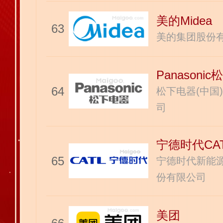
美的Midea
63
美的集团股份
Panasonic
64
松下电器(中国
司
宁德时代CA
65
宁德时代新能
份有限公司
美团