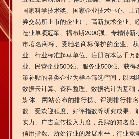
国家科学技术奖、国家企业技术中心、上
券交易所上市的企业）、高新技术企业、
造业单项冠军、福布斯2000强、专精特
市著名商标、受驰名商标保护的企业、
业、行业标准起草单位、注册资本达千万
业、民营企业500强、服务业500强、获
策补贴的各类企业为样本筛选空间，以网
数据云计算、资料整理、数据统计为基础
媒体、网站公布的排行榜、评测排行排
数、受欢迎程度、好评指数等研究成果。
实力、广告宣传投入力度，品牌的知名度
信用指数、所处行业的发展水平，行业竞