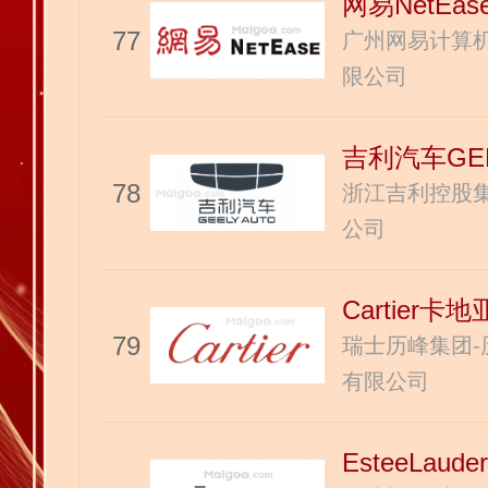
网易NetEas
77
广州网易计算
限公司
吉利汽车GE
78
浙江吉利控股
公司
Cartier卡地
79
瑞士历峰集团-
有限公司