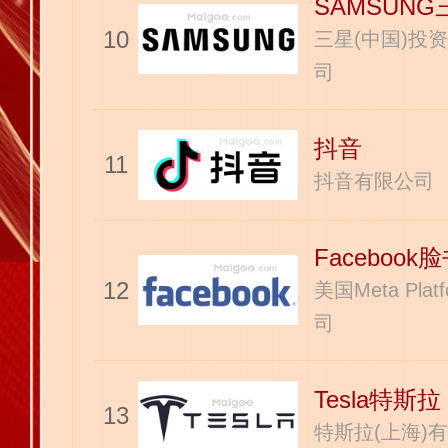
SAMSUNG
10
三星(中国)投
司
抖音
11
抖音有限公司
Facebook
12
美国Meta Plat
司
Tesla特斯拉
13
特斯拉(上海)