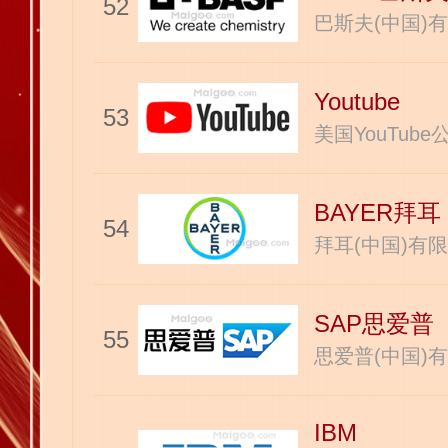
52
巴斯夫(中国)
Youtube
53
美国YouTube
BAYER拜耳
54
拜耳(中国)有
SAP思爱普
55
思爱普(中国)
IBM