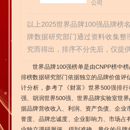
公司
以上2025世界品牌100强品牌榜名
牌数据研究部门通过资料收集整
究而得出，排序不分先后，仅提
世界品牌100强榜单是由CNPP榜中
排榜数据研究部门依据独立的品牌价值评
计分析，参考了《财富》世界500强排行
强、胡润世界500强、世界品牌实验室世界
据品牌营收收入、利润、资产负债、企业
誉度、品牌忠诚度、企业影响力、市场占
业独立调研测评，得到准确、量化的品牌参