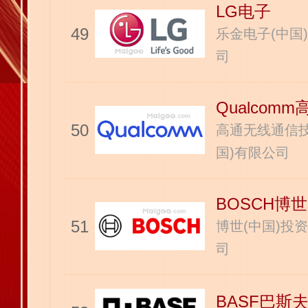
LG电子
49
乐金电子(中国
司
Qualcomm
50
高通无线通信技
国)有限公司
BOSCH博世
51
博世(中国)投
司
BASF巴斯