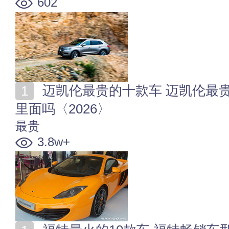
602
迈凯伦最贵的十款车 迈凯伦最贵多少钱 你爱的跑车在
里面吗〈2026〉
最贵
3.8w+