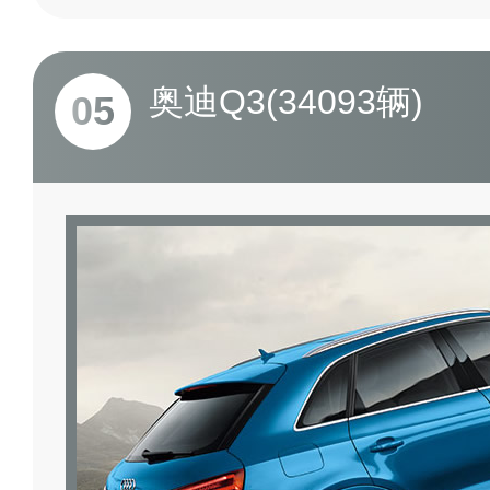
奥迪Q3(34093辆)
05