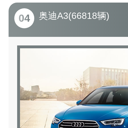
奥迪A3(66818辆)
04