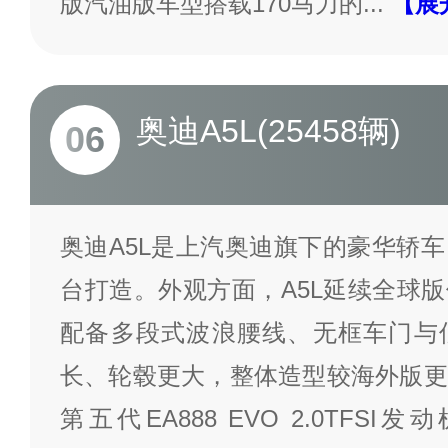
版汽油版车型搭载170马力的
...
【展
奥迪A5L(25458辆)
06
奥迪A5L是上汽奥迪旗下的豪华轿车
台打造。外观方面，A5L延续全球
配备多段式波浪腰线、无框车门与
长、轮毂更大，整体造型较海外版更
第五代EA888 EVO 2.0TFS