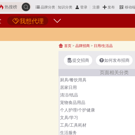
热搜榜
品牌分类
知识分类
发布
登录
注册
移动
堂
我想代理
首页
>
品牌招商
>
日用/生活品
提交招商
如何发布招商
页面相关分类
厨具/餐饮用具
居家日用
清洁/纸品
宠物食品用品
个人护理/个护健康
文具/学习
工具/工具耗材
生活服务