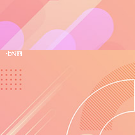
佰乐扣BAILOCK
查看
0552-3512888
七特丽
七特丽
查看
400-000-7998
红樱桃RED CHERRY