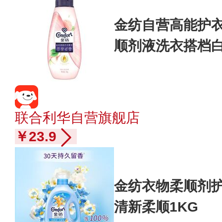
金纺自营高能护
顺剂液洗衣搭档白
联合利华自营旗舰店
￥23.9
金纺衣物柔顺剂护
清新柔顺1KG