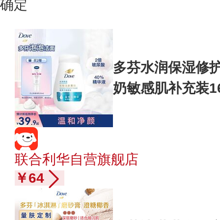
确定
多芬水润保湿修
奶敏感肌补充装1
联合利华自营旗舰店
￥64