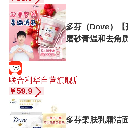
多芬（Dove）
磨砂膏温和去角
250g
联合利华自营旗舰店
￥59.9
多芬柔肤乳霜洁