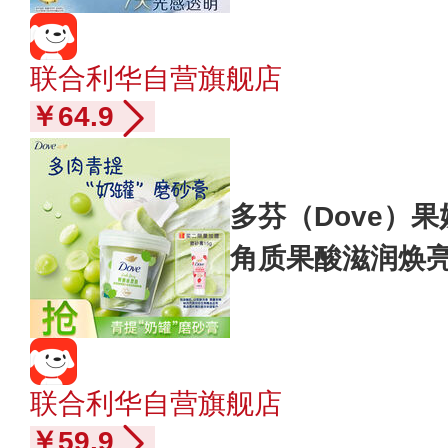
联合利华自营旗舰店
￥64.9
多芬（Dove）
角质果酸滋润焕亮 
联合利华自营旗舰店
￥59.9