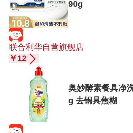
90g
联合利华自营旗舰店
￥12
奥妙酵素餐具净洗洁
g 去锅具焦糊