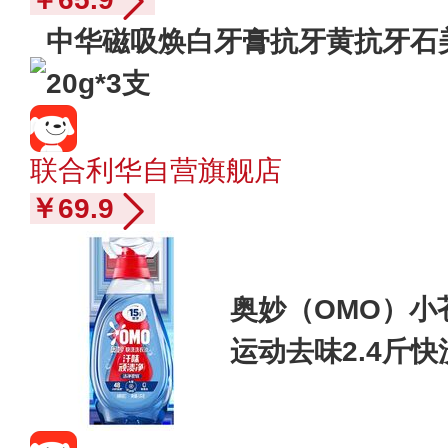
中华磁吸焕白牙膏抗牙黄抗牙石
20g*3支
联合利华自营旗舰店
￥69.9
奥妙（OMO）小
运动去味2.4斤