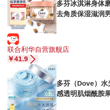
多芬冰淇淋身体磨
去角质保湿滋润
联合利华自营旗舰店
￥41.9
多芬（Dove）水
感透明肌烟酰胺
糙 洗澡搓泥焕亮