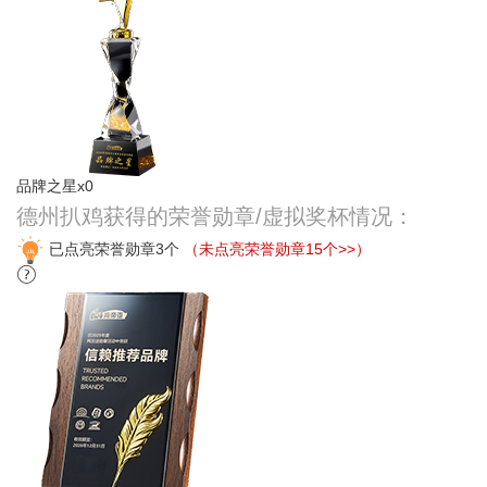
品牌之星x0
德州扒鸡获得的荣誉勋章/虚拟奖杯情况：
已点亮荣誉勋章3个
（未点亮荣誉勋章15个>>）