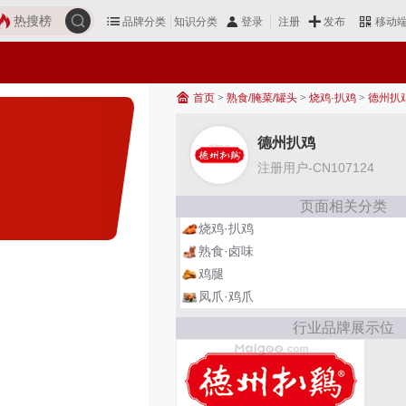
热搜榜
品牌分类
知识分类
发布
登录
注册
移动
首页
>
熟食/腌菜/罐头
>
烧鸡·扒鸡
>
德州扒
德州扒鸡
注册用户-CN107124
页面相关分类
烧鸡·扒鸡
熟食·卤味
鸡腿
凤爪·鸡爪
行业品牌展示位