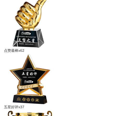
点赞最棒x62
五星好评x37