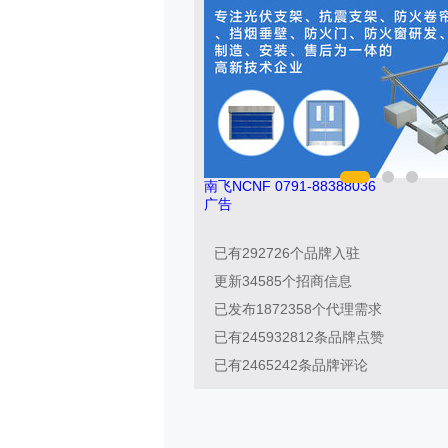
南飞NCNF 0791-88388036
广告
已有
292726
个品牌入驻
更新
34585
个招商信息
已发布
1872358
个代理需求
已有
245932812
条品牌点赞
已有
2465242
条品牌评论