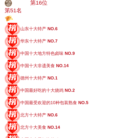
大品牌
第16位
第51名
投票
山东十大特产
NO.6
华东十大特产
NO.7
中国十大地方特色卤味
NO.9
中国十大非遗美食
NO.14
德州十大特产
NO.1
中国最好吃的十大烧鸡
NO.2
中国最受欢迎的10种包装熟食
NO.5
北方十大特产
NO.6
北方十大美食
NO.14