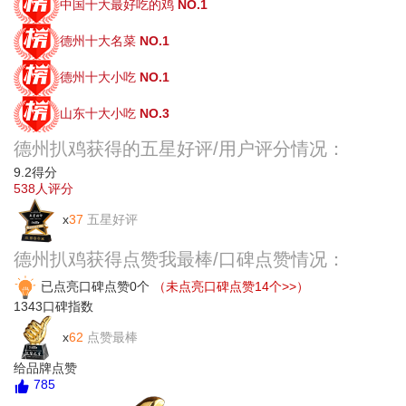
中国十大最好吃的鸡
NO.1
德州十大名菜
NO.1
德州十大小吃
NO.1
山东十大小吃
NO.3
德州扒鸡获得的五星好评/用户评分情况：
9.2
得分
538
人评分
x
37
五星好评
德州扒鸡获得点赞我最棒/口碑点赞情况：
已点亮口碑点赞0个
（未点亮口碑点赞14个>>）
1343
口碑指数
x
62
点赞最棒
给品牌点赞
785