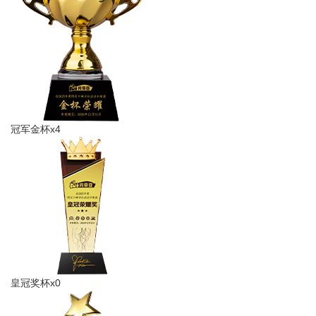
冠军金杯x4
皇冠奖杯x0