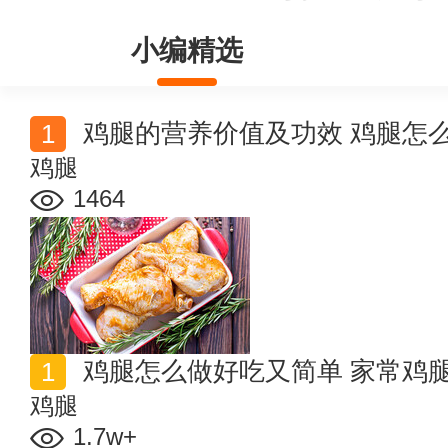
小编精选
鸡腿的营养价值及功效 鸡腿怎
鸡腿
1464
鸡腿怎么做好吃又简单 家常鸡
鸡腿
1.7w+