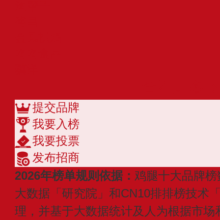
沟帮子
裕昌
金凤扒鸡
咚咚食品
骥洋
查看更多
提交品牌
我要入榜
我要投票
发布招商
2026年榜单规则依据：
鸡腿十大品牌榜
大数据「研究院」和CN10排排榜技术
理，并基于大数据统计及人为根据市场