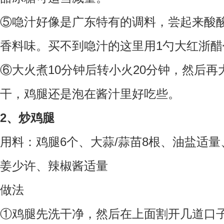
⑤喼汁好像是广东特有的调料，尝起来酸
香料味。买不到喼汁的这里用1勺大红浙醋
⑥大火煮10分钟后转小火20分钟，然后
干，鸡腿还是泡在酱汁里好吃些。
2、炒鸡腿
用料：
鸡腿6个、大蒜/蒜苗8根、油盐适
姜少许、辣椒酱适量
做法
①鸡腿先洗干净，然后在上面割开几道口