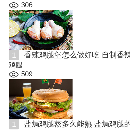
306
香辣鸡腿堡怎么做好吃 自制香
鸡腿
509
盐焗鸡腿蒸多久能熟 盐焗鸡腿