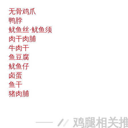
无骨鸡爪
鸭脖
鱿鱼丝·鱿鱼须
肉干肉脯
牛肉干
鱼豆腐
鱿鱼仔
卤蛋
鱼干
猪肉脯
鸡腿相关