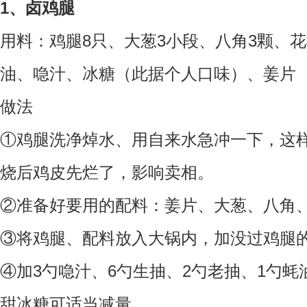
1、卤鸡腿
用料：
鸡腿8只、大葱3小段、八角3颗、
油、喼汁、冰糖（此据个人口味）、姜片
做法
①鸡腿洗净焯水、用自来水急冲一下，这
烧后鸡皮先烂了，影响卖相。
②准备好要用的配料：姜片、大葱、八角
③将鸡腿、配料放入大锅内，加没过鸡腿
④加3勺喼汁、6勺生抽、2勺老抽、1勺蚝
甜冰糖可适当减量。