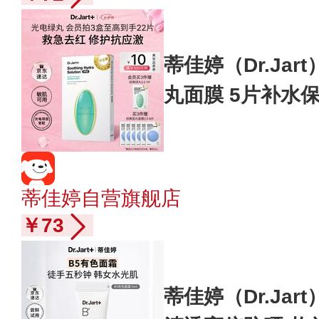
蒂佳婷（Dr.Ja
丸面膜 5片补水
感肌可用
蒂佳婷自营旗舰店
￥73
蒂佳婷（Dr.Jar