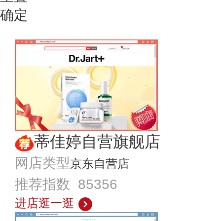
确定
蒂佳婷自营旗舰店
网店类型
京东自营店
推荐指数 85356
进店逛一逛