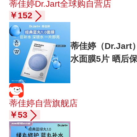
蒂佳婷Dr.Jart全球购自营店
￥152
蒂佳婷（Dr.Jar
水面膜5片 晒后
礼物
蒂佳婷自营旗舰店
￥53