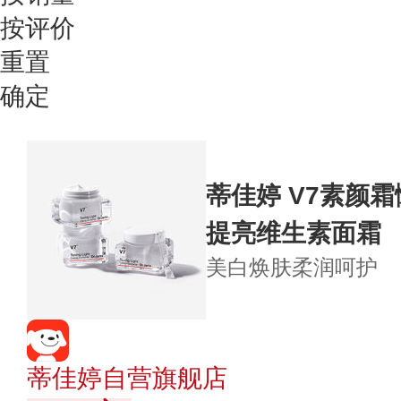
按评价
重置
确定
蒂佳婷 V7素颜霜
提亮维生素面霜
美白焕肤
柔润呵护
蒂佳婷自营旗舰店