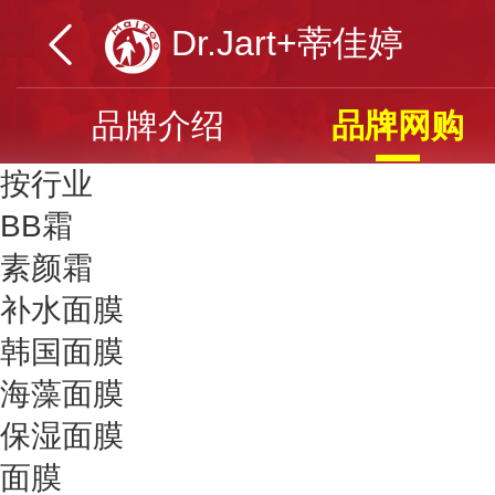
Dr.Jart+蒂佳婷
品牌介绍
品牌网购
按行业
BB霜
素颜霜
补水面膜
韩国面膜
海藻面膜
保湿面膜
面膜