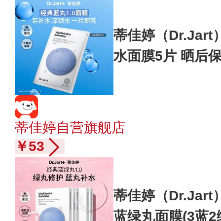
蒂佳婷（Dr.Jar
水面膜5片 晒后
礼物
蒂佳婷自营旗舰店
￥53
蒂佳婷（Dr.Jar
蓝绿丸面膜(3蓝2