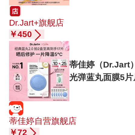
Dr.Jart+旗舰店
￥450
蒂佳婷（Dr.Jar
光弹蓝丸面膜5
湿玻尿酸
蒂佳婷自营旗舰店
￥72