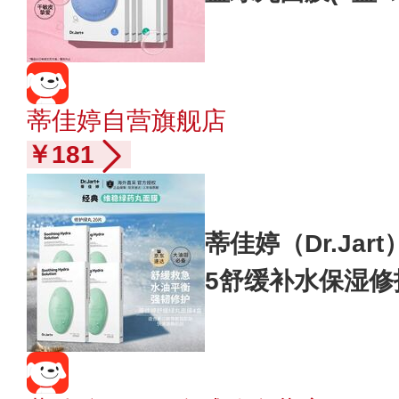
焕亮 礼物
蒂佳婷自营旗舰店
￥181
蒂佳婷（Dr.Jar
5舒缓补水保湿修
7年3月】