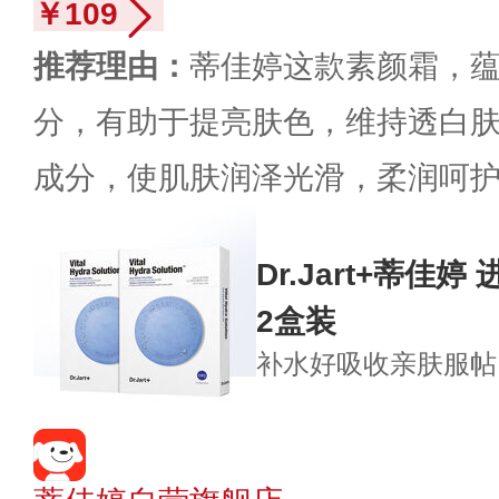
￥109
推荐理由：
蒂佳婷这款素颜霜，
分，有助于提亮肤色，维持透白
成分，使肌肤润泽光滑，柔润呵
Dr.Jart+蒂佳
2盒装
补水好吸收
亲肤服帖