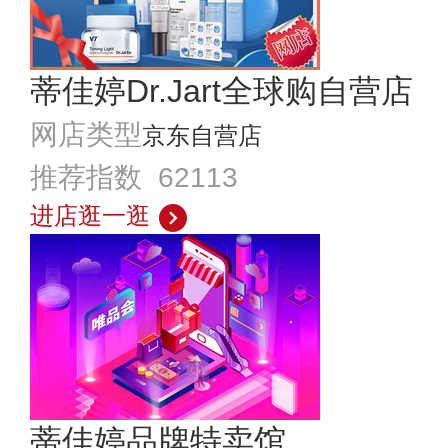
蒂佳婷Dr.Jart全球购自营店
网店类型
京东自营店
推荐指数 62113
进店逛一逛
蒂佳婷品牌特卖馆