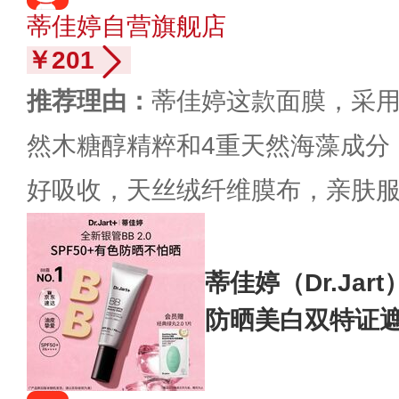
蒂佳婷自营旗舰店
￥201
推荐理由：
蒂佳婷这款面膜，采
然木糖醇精粹和4重天然海藻成分
好吸收，天丝绒纤维膜布，亲肤
蒂佳婷（Dr.Jar
防晒美白双特证遮
物