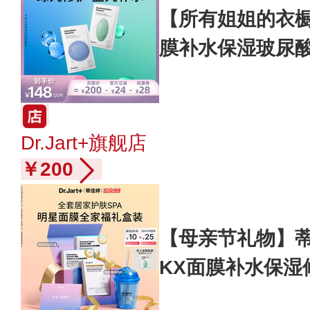
【所有姐姐的衣
膜补水保湿玻尿
Dr.Jart+旗舰店
￥200
【母亲节礼物】蒂
KX面膜补水保湿