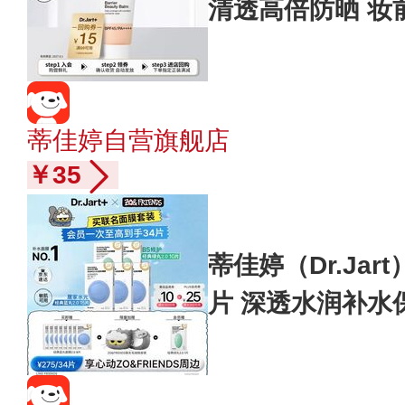
清透高倍防晒 妆前
蒂佳婷自营旗舰店
￥35
蒂佳婷（Dr.Ja
片 深透水润补水
礼物女