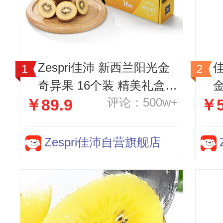
Zespri佳沛 新西兰阳光金
佳
奇异果 16个装 精美礼盒
评论：500w+
￥89.9
￥5
优选经典果 单果约90-100
果
g 猕猴桃 生鲜水果礼盒
Zespri佳沛自营旗舰店