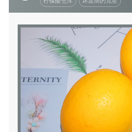
柠檬酸仓库
坏血病的克星