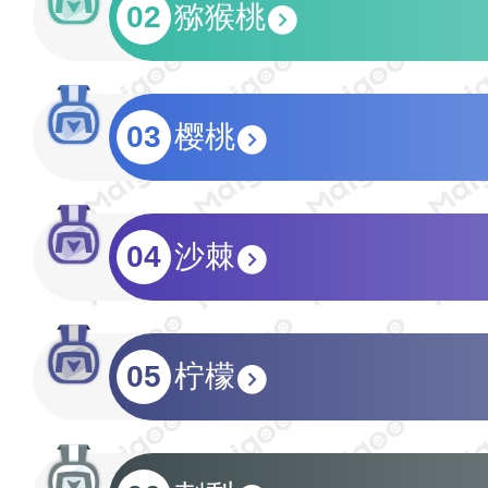
02
猕猴桃
03
樱桃
04
沙棘
05
柠檬