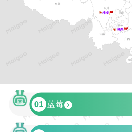
西藏
四川
柠檬
重庆
贵州
刺梨
云南
广西
海
01
蓝莓