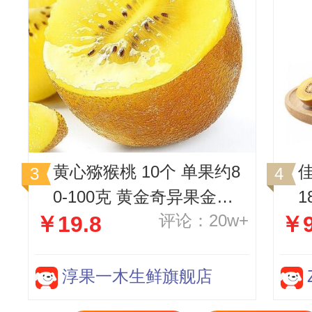
黄心猕猴桃 10个 单果约8
0-100克 黄金奇异果金果
1
评论：20w+
￥19.8
￥
新鲜水果 奇异果 猕猴桃
1
生鲜 水果
淳果一木生鲜旗舰店