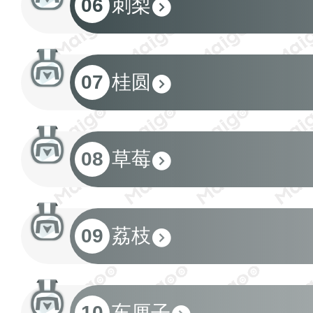
06
刺梨
07
桂圆
08
草莓
09
荔枝
10
车厘子