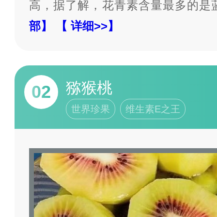
高，据了解，花青素含量最多的是
部】
【 详细>>】
猕猴桃
02
世界珍果
维生素E之王