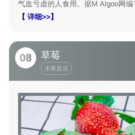
气血亏虚的人食用。据M AIgoo网
【 详细>>】
草莓
08
水果皇后