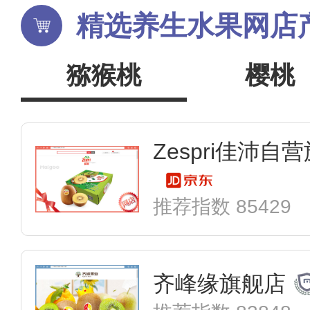
精选养生水果网店产
猕猴桃
樱桃
Zespri佳沛自
推荐指数 85429
齐峰缘旗舰店