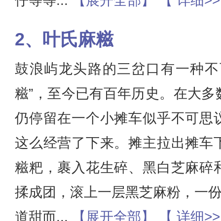
仔等等
...
【展开全部】
【 详细>
叶氏麻糍
鼓浪屿龙头路的三岔口有一种不
糍”，至今已有百年历史。在大多
仍停留在一个小摊车似乎不可思
这么经营了下来。摊主拉出摊车
糍粑，裹入花生碎、黑白芝麻碎
揉成团，滚上一层黑芝麻粉，一份
道甜而
...
【展开全部】
【 详细>