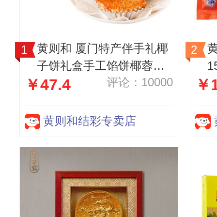
黄则和 厦门特产伴手礼椰
子饼礼盒手工馅饼椰蓉饼
1
评论：10000
￥47.4
￥1
馅饼 300g*2盒
黄则和结彩专卖店