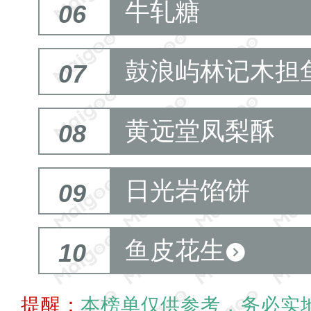
牛轧糖
06
鼓浪屿林记木担
07
黄远堂凤梨酥
08
日光岩馅饼
09
鱼皮花生
10
提醒：
本榜单仅供参考，务必实