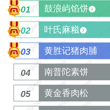
鼓浪屿馅饼
01
叶氏麻糍
02
黄胜记猪肉脯
03
南普陀素饼
04
黄金香肉松
05