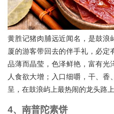
黄胜记猪肉脯远近闻名，是鼓浪
厦的游客带回去的伴手礼，必定
品薄而晶莹，色泽鲜艳，富有光
人食欲大增；入口细嚼，干、香
呈，在鼓浪屿上最热闹的龙头路
南普陀素饼