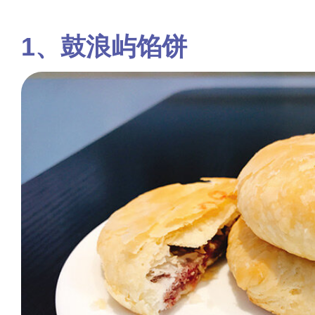
鼓浪屿馅饼