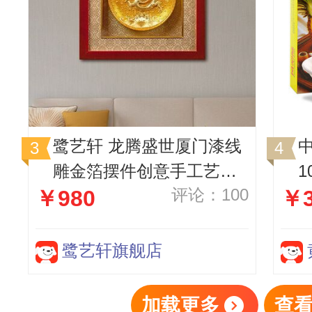
鹭艺轩 龙腾盛世厦门漆线
雕金箔摆件创意手工艺品
评论：100
￥980
￥3
中国特色的礼物 腾龙金盘
裱框
鹭艺轩旗舰店
加载更多
查