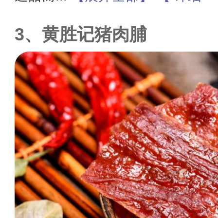
黄胜记猪肉脯