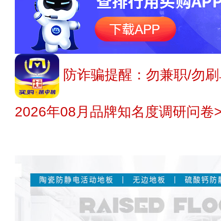
防诈骗提醒：勿兼职/勿刷
2026年08月品牌知名度调研问卷>