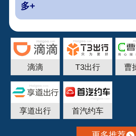
多+
滴滴
T3出行
曹
享道出行
首汽约车
更多推荐