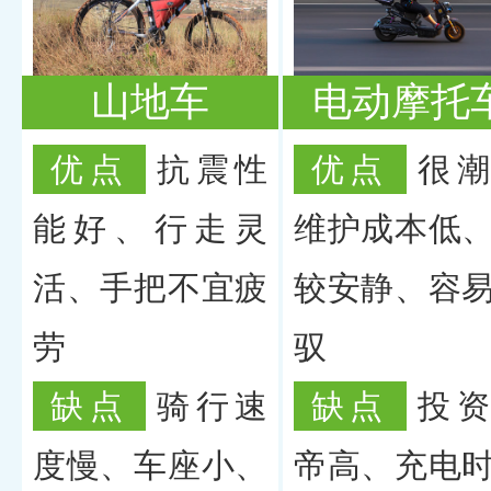
山地车
电动摩托
优点
抗震性
优点
很
能好、行走灵
维护成本低
活、手把不宜疲
较安静、容
劳
驭
缺点
骑行速
缺点
投
度慢、车座小、
帝高、充电