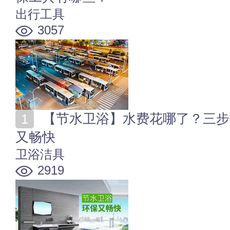
出行工具
3057
【节水卫浴】水费花哪了？三步挑好节水卫浴洁具 环保
又畅快
卫浴洁具
2919