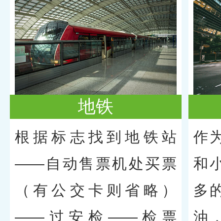
地铁
根据标志找到地铁站
作
——自动售票机处买票
和
（有公交卡则省略）
多
——过安检——检票
油