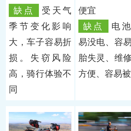
缺点
受天气
便宜
季节变化影响
缺点
电
大，车子容易折
易没电、容
损。失窃风险
胎失灵、维
高，骑行体验不
方便、容易被
同