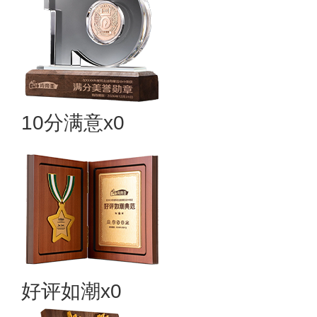
10分满意x0
好评如潮x0