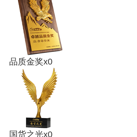
品质金奖x0
国货之光x0