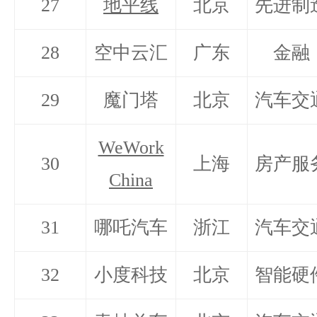
27
地平线
北京
先进制
28
空中云汇
广东
金融
29
魔门塔
北京
汽车交
WeWork
30
上海
房产服
China
31
哪吒汽车
浙江
汽车交
32
小度科技
北京
智能硬