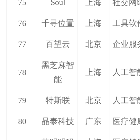
75
Soul
上海
社交网
76
千寻位置
上海
工具软
77
百望云
北京
企业服
黑芝麻智
78
上海
人工智
能
79
特斯联
北京
人工智
80
晶泰科技
广东
医疗健