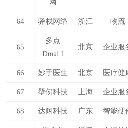
网
64
驿栈网络
浙江
物流
多点
65
北京
企业服
Dmal I
66
妙手医生
北京
医疗健
67
壁仞科技
上海
企业服
68
达闼科技
广东
智能硬