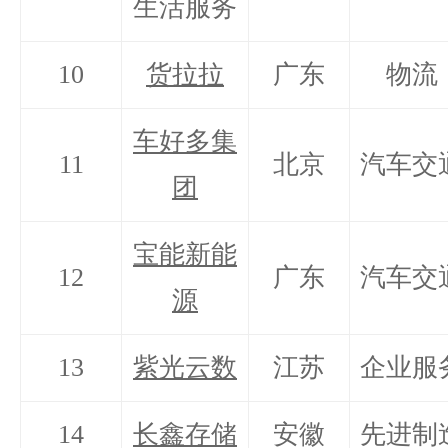
生活服务
10
货拉拉
广东
物流
车好多集
11
北京
汽车交
团
宝能新能
12
广东
汽车交
源
13
紫光云数
江苏
企业服
14
长鑫存储
安徽
先进制