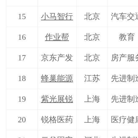
15
小马智行
北京
汽车交
16
作业帮
北京
教育
17
京东产发
北京
房产服
18
蜂巢能源
江苏
先进制
19
紫光展锐
上海
先进制
20
锐格医药
上海
医疗健