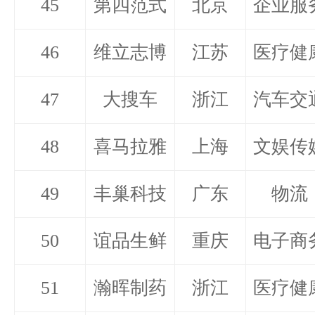
45
第四范式
北京
企业服
46
维立志博
江苏
医疗健
47
大搜车
浙江
汽车交
48
喜马拉雅
上海
文娱传
49
丰巢科技
广东
物流
50
谊品生鲜
重庆
电子商
51
瀚晖制药
浙江
医疗健