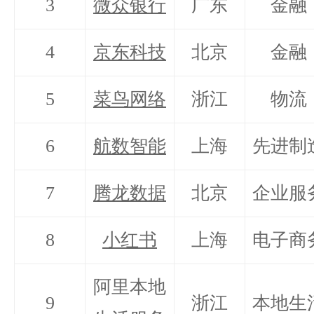
3
微众银行
广东
金融
4
京东科技
北京
金融
5
菜鸟网络
浙江
物流
6
航数智能
上海
先进制
7
腾龙数据
北京
企业服
8
小红书
上海
电子商
阿里本地
9
浙江
本地生