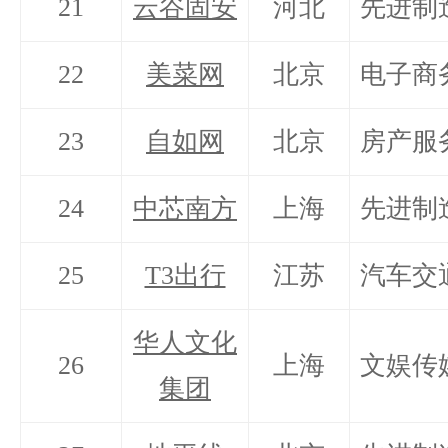
21
云谷固安
河北
先进制
22
美菜网
北京
电子商
23
自如网
北京
房产服
24
中芯南方
上海
先进制
25
T3出行
江苏
汽车交
华人文化
26
上海
文娱传
集团