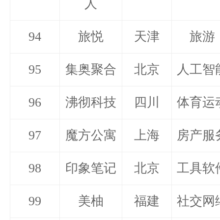
人
94
旅悦
天津
旅游
95
集奥聚合
北京
人工智
96
沸彻科技
四川
体育运
97
魔方公寓
上海
房产服
98
印象笔记
北京
工具软
99
美柚
福建
社交网