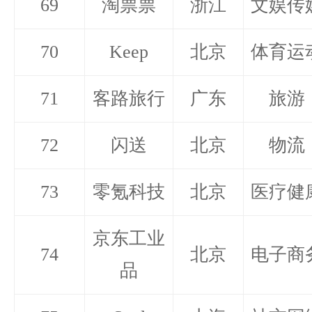
69
淘票票
浙江
文娱传
70
Keep
北京
体育运
71
客路旅行
广东
旅游
72
闪送
北京
物流
73
零氪科技
北京
医疗健
京东工业
74
北京
电子商
品