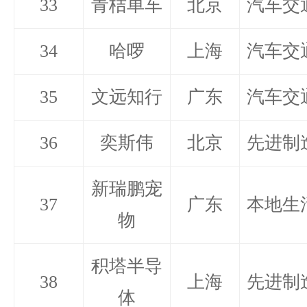
33
青桔单车
北京
汽车交
34
哈啰
上海
汽车交
35
文远知行
广东
汽车交
36
奕斯伟
北京
先进制
新瑞鹏宠
37
广东
本地生
物
积塔半导
38
上海
先进制
体