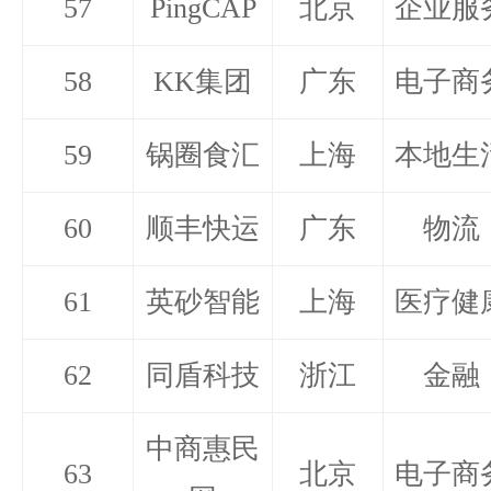
57
PingCAP
北京
企业服
58
KK集团
广东
电子商
59
锅圈食汇
上海
本地生
60
顺丰快运
广东
物流
61
英砂智能
上海
医疗健
62
同盾科技
浙江
金融
中商惠民
63
北京
电子商