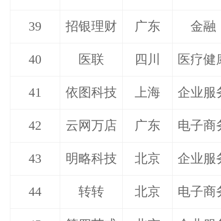
39
招银理财
广东
金融
40
医联
四川
医疗健
41
依图科技
上海
企业服
42
云网万店
广东
电子商
43
明略科技
北京
企业服
44
转转
北京
电子商