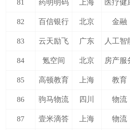
81
药明明码
上海
医疗健
82
百信银行
北京
金融
83
云天励飞
广东
人工智
84
氪空间
北京
房产服
85
高顿教育
上海
教育
86
驹马物流
四川
物流
87
壹米滴答
上海
物流