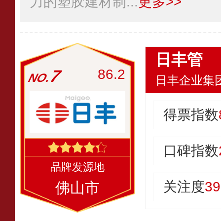
力的塑胶建材制...
更多>>
日丰管
7
86.2
日丰企业集
得票指数
口碑指数
关注度
39
佛山市