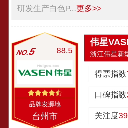
研发生产白色P...
更多>>
伟星VAS
5
88.5
浙江伟星新
得票指数
口碑指数
关注度
39
台州市