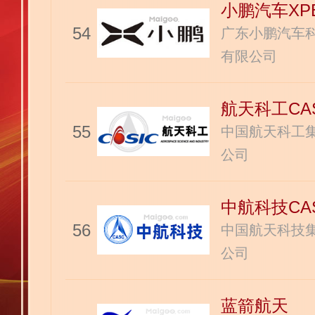
小鹏汽车XP
54
广东小鹏汽车
有限公司
航天科工CAS
55
中国航天科工
公司
中航科技CA
56
中国航天科技
公司
蓝箭航天