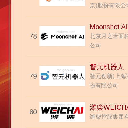
京)股份有限公
Moonshot AI
78
北京月之暗面
公司
智元机器人
79
智元创新(上海
份有限公司
潍柴WEICH
80
潍柴控股集团