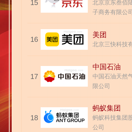
15
北京京东叁佰
子商务有限公
美团
16
北京三快科技
中国石油
17
中国石油天然
限公司
蚂蚁集团
18
蚂蚁科技集团
公司