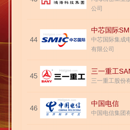
公司
中芯国际SM
44
中芯国际集成
有限公司
三一重工SA
45
三一重工股份
中国电信
46
中国电信集团