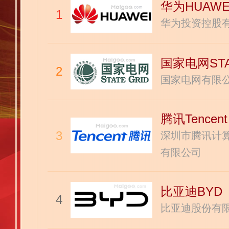
华为HUAWE
1
华为投资控股
2
国家电网有限
腾讯Tencent
3
深圳市腾讯计
有限公司
比亚迪BYD
4
比亚迪股份有