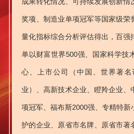
成果转化情况、可持续发展创新情
奖项、制造业单项冠军等国家级荣
量化指标综合分析评估得出，百强
单以财富世界500强、国家科学技
心、上市公司（中国、世界著名
业）、高新技术企业、瞪羚企业、
项冠军、福布斯2000强、专精特
护的企业、原省市名牌、原省市著