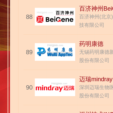
百济神州Bei
88
百济神州(北京
技有限公司
药明康德
89
无锡药明康德
股份有限公司
迈瑞mindray
90
深圳迈瑞生物
股份有限公司