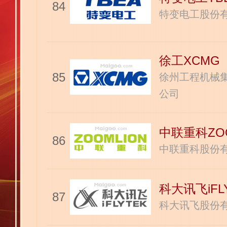
84
特变电工股份
徐工XCMG
85
徐州工程机械
公司
86
中联重科股份
科大讯飞iFL
87
科大讯飞股份