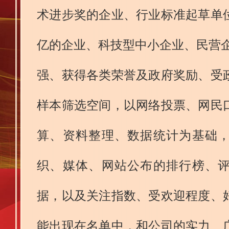
术进步奖的企业、行业标准起草单
亿的企业、科技型中小企业、民营企业
强、获得各类荣誉及政府奖励、受
样本筛选空间，以网络投票、网民
算、资料整理、数据统计为基础
织、媒体、网站公布的排行榜、
据，以及关注指数、受欢迎程度、
能出现在名单中，和公司的实力、