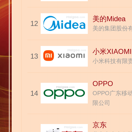
美的Midea
12
美的集团股份
小米XIAOMI
13
小米科技有限
OPPO
14
OPPO广东移
限公司
京东