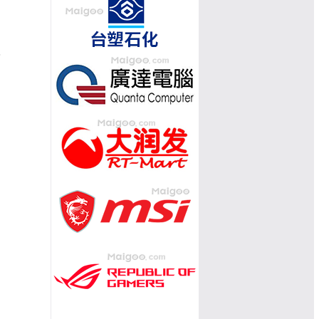
台
，
，
8