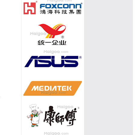
，
供
动