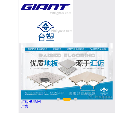
列
等
不
汇迈HUIMAI
亚通
广告