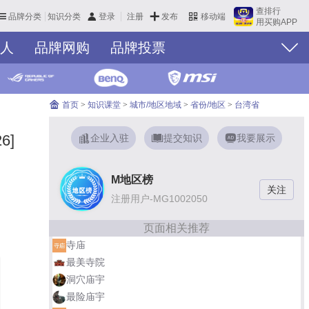
查排行
品牌分类
知识分类
发布
登录
注册
移动端
用买购APP
人
品牌网购
品牌投票
首页
>
知识课堂
>
城市/地区地域
>
省份/地区
>
台湾省
6]
企业入驻
提交知识
我要展示
M地区榜
注册用户-MG1002050
页面相关推荐
寺庙
最美寺院
洞穴庙宇
最险庙宇