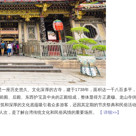
一座历史悠久、文化深厚的古寺，建于1738年，面积达一千八百多平
由前殿、后殿、东西护宝及中央的正殿组成，整体显得方正肃穆。龙山寺
建筑和深厚的文化底蕴吸引着众多游客，还因其定期的节庆祭典和民俗活
万人次，是了解台湾传统文化和民俗风情的重要场所。
【 详细>>】