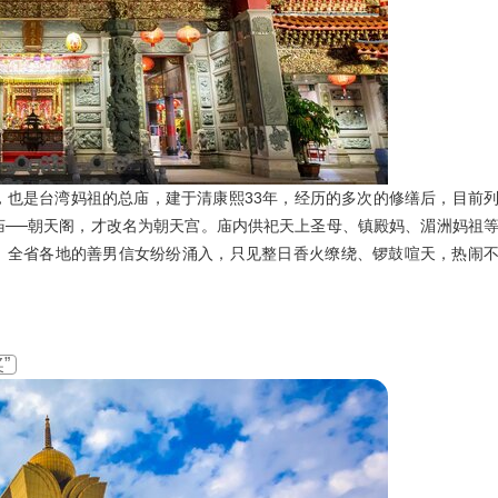
，也是台湾妈祖的总庙，建于清康熙33年，经历的多次的修缮后，目前
庙──朝天阁，才改名为朝天宫。庙内供祀天上圣母、镇殿妈、湄洲妈祖
间，全省各地的善男信女纷纷涌入，只见整日香火缭绕、锣鼓喧天，热闹
”
如鱼得水高端窗帘 4008-2614-88