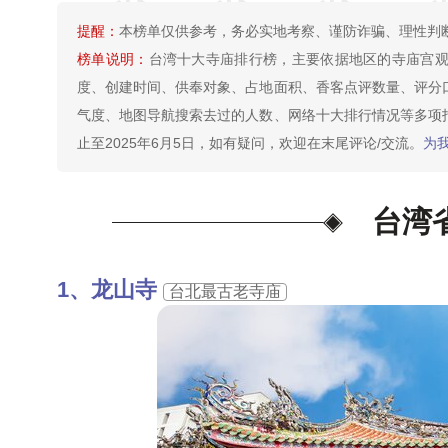
提醒：
本榜单仅供参考，务必实地考察、谨防诈骗、理性判
榜单说明：
台湾十大寺庙排行榜，主要依据地区的寺庙宫观
度、创建时间、供奉对象、占地面积、香客点评数量、评分
气度、地图导航搜索去过的人数、网络十大排行情况等多项
止至2025年6月5日，如有疑问，欢迎在末尾评论/交流。
为
台湾
龙山寺
台北最古老寺庙