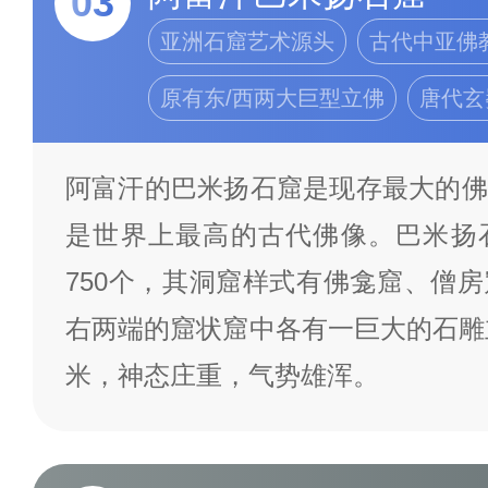
03
亚洲石窟艺术源头
古代中亚佛
原有东/西两大巨型立佛
唐代玄
阿富汗的巴米扬石窟是现存最大的佛
是世界上最高的古代佛像。巴米扬
750个，其洞窟样式有佛龛窟、僧
右两端的窟状窟中各有一巨大的石雕立
米，神态庄重，气势雄浑。