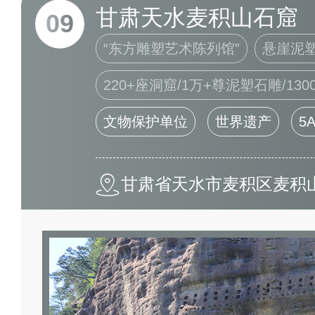
甘肃天水麦积山石窟
09
“东方雕塑艺术陈列馆”
悬崖泥
220+座洞窟/1万+尊泥塑石雕/13
文物保护单位
世界遗产
5
甘肃省天水市麦积区麦积