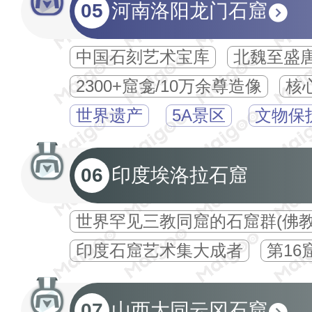
05
河南洛阳龙门石窟
中国石刻艺术宝库
北魏至盛
2300+窟龛/10万余尊造像
核
世界遗产
5A景区
文物保
06
印度埃洛拉石窟
世界罕见三教同窟的石窟群(佛教
印度石窟艺术集大成者
第1
07
山西大同云冈石窟