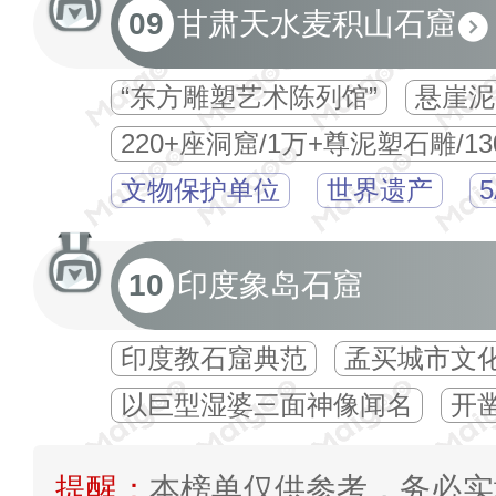
09
甘肃天水麦积山石窟
“东方雕塑艺术陈列馆”
悬崖泥
220+座洞窟/1万+尊泥塑石雕/1
文物保护单位
世界遗产
10
印度象岛石窟
印度教石窟典范
孟买城市文
以巨型湿婆三面神像闻名
开凿
提醒：
本榜单仅供参考，务必实