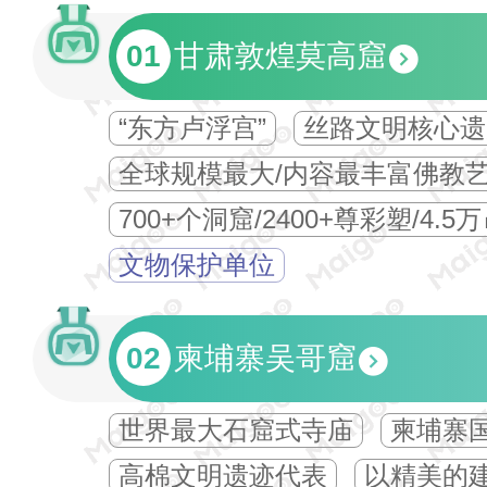
01
甘肃敦煌莫高窟
“东方卢浮宫”
丝路文明核心遗
全球规模最大/内容最丰富佛教
700+个洞窟/2400+尊彩塑/4.5
文物保护单位
02
柬埔寨吴哥窟
世界最大石窟式寺庙
柬埔寨
高棉文明遗迹代表
以精美的