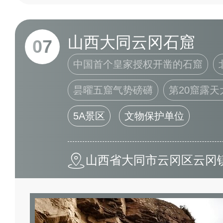
山西大同云冈石窟
07
中国首个皇家授权开凿的石窟
昙曜五窟气势磅礴
第20窟露天
5A景区
文物保护单位
山西省大同市云冈区云冈