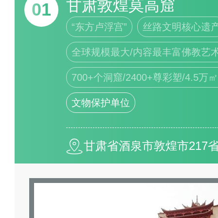
甘肃敦煌莫高窟
01
“东方卢浮宫”
丝路文明核心遗
全球规模最大/内容最丰富佛教艺
700+个洞窟/2400+尊彩塑/4.5万
文物保护单位
甘肃省酒泉市敦煌市217