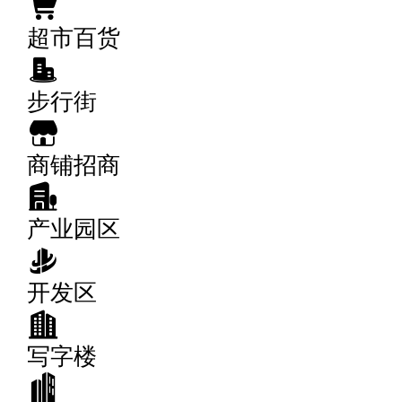
超市百货
步行街
商铺招商
产业园区
开发区
写字楼