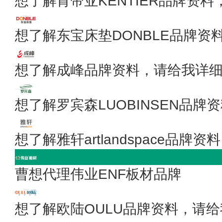
想了解肯帝亚KENTIER品牌资
想了解东宝床垫DONBLE品牌资
想了解成峰品牌资料，请给我详
想了解雅轩artlandspace品
曹想代理伟业ENF板材品牌
想了解欧陆OULU品牌资料，请