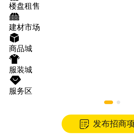
楼盘租售
建材市场
商品城
服装城
服务区
发布招商