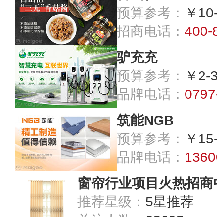
预算参考：
￥10
招商电话：
400-
驴充充
预算参考：
￥2-
品牌电话：
0797
筑能NGB
预算参考：
￥15
品牌电话：
1360
窗帘行业项目火热招商
推荐星级：
5星推荐