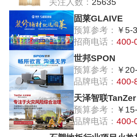
关注人数：
25635
固莱GLAIVE
预算参考：
￥5-
招商电话：
400-
世邦SPON
预算参考：
￥20
品牌电话：
400-
天泽智联TanZer
预算参考：
￥15
品牌电话：
400-