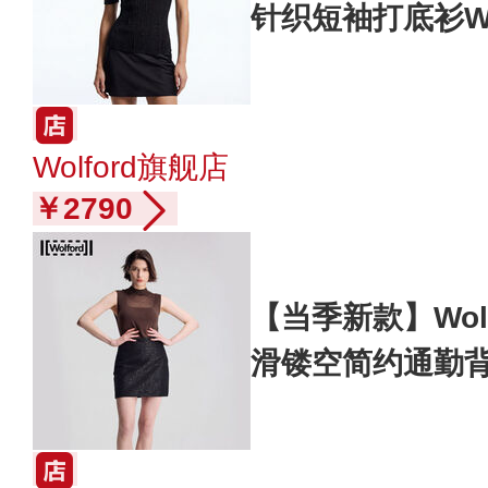
针织短袖打底衫WF
Wolford旗舰店
￥2790
【当季新款】Wol
滑镂空简约通勤背心