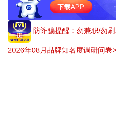
防诈骗提醒：勿兼职/勿刷
2026年08月品牌知名度调研问卷>