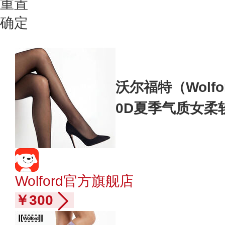
重置
确定
沃尔福特（Wolfo
0D夏季气质女柔软
005 黑色 M 39-4
Wolford官方旗舰店
￥300