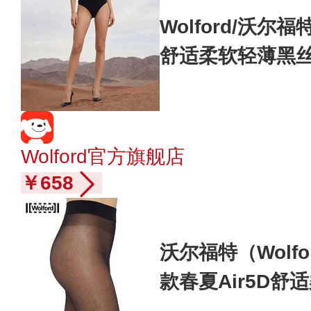
Wolford/沃尔福
舒适柔软轻薄黑丝连
4273 L
Wolford官方旗舰店
￥658
沃尔福特（Wolfo
款春夏Air5D舒
9497 7005 黑色*