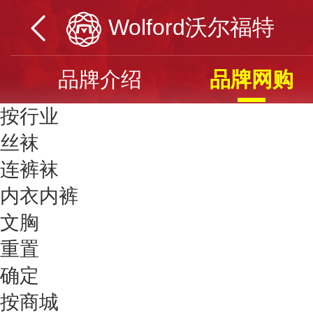
Wolford沃尔福特
品牌介绍
品牌网购
按行业
丝袜
连裤袜
内衣内裤
文胸
重置
确定
按商城