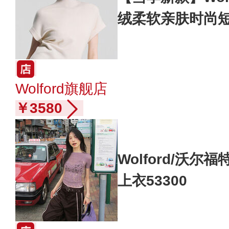
绒柔软亲肤时尚短袖
Wolford旗舰店
￥3580
Wolford/沃尔
上衣53300