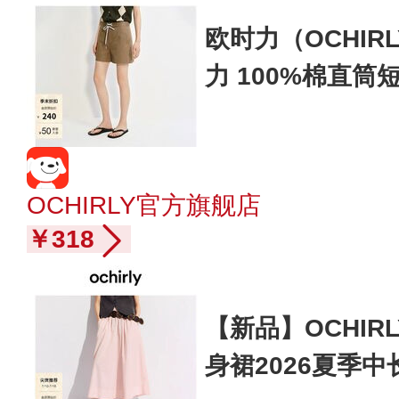
欧时力（OCHI
力 100%棉直
个子夏季 卡其 X
OCHIRLY官方旗舰店
￥318
【新品】OCHIR
身裙2026夏季