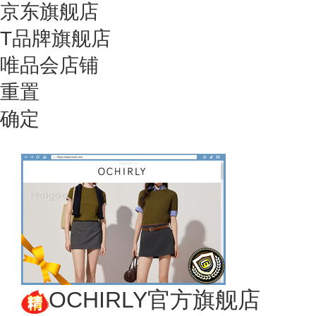
京东旗舰店
T品牌旗舰店
唯品会店铺
重置
确定
OCHIRLY官方旗舰店