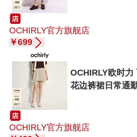
OCHIRLY官方旗舰店
￥699
OCHIRLY欧时
花边裤裙日常通勤
OCHIRLY官方旗舰店