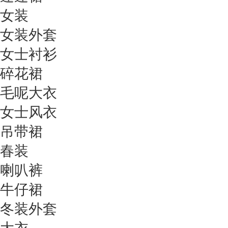
女装
女装外套
女士衬衫
碎花裙
毛呢大衣
女士风衣
吊带裙
春装
喇叭裤
牛仔裙
冬装外套