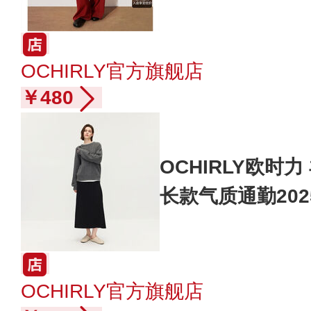
OCHIRLY官方旗舰店
￥480
OCHIRLY欧时
长款气质通勤202
OCHIRLY官方旗舰店