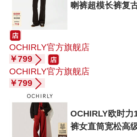
喇裤超模长裤复古
OCHIRLY官方旗舰店
￥799
OCHIRLY官方旗舰店
￥799
OCHIRLY欧时
裤女直筒宽松高级