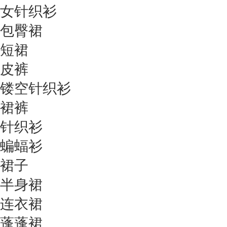
女针织衫
包臀裙
短裙
皮裤
镂空针织衫
裙裤
针织衫
蝙蝠衫
裙子
半身裙
连衣裙
蓬蓬裙