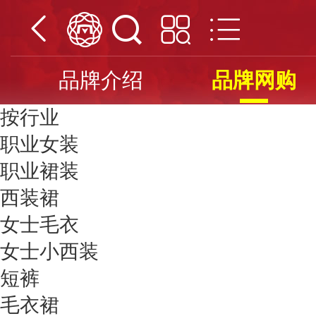
品牌介绍
品牌网购
按行业
职业女装
职业裙装
西装裙
女士毛衣
女士小西装
短裤
毛衣裙