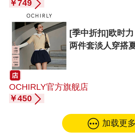
￥749
[季中折扣]欧时力
两件套淡人穿搭
OCHIRLY官方旗舰店
￥450
加载更