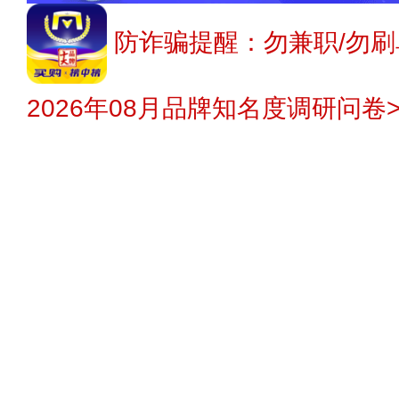
防诈骗提醒：勿兼职/勿刷
2026年08月品牌知名度调研问卷>