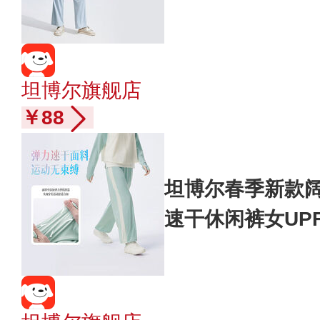
烟灰 M (165)
坦博尔旗舰店
￥88
坦博尔春季新款
速干休闲裤女UPF10
荷蓝 M (165)