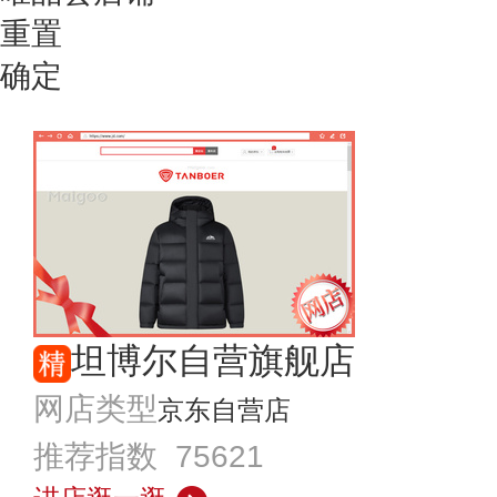
重置
确定
坦博尔自营旗舰店
网店类型
京东自营店
推荐指数 75621