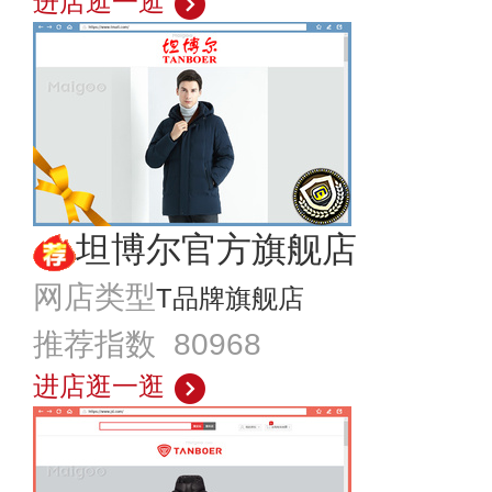
进店逛一逛
坦博尔官方旗舰店
网店类型
T品牌旗舰店
推荐指数 80968
进店逛一逛