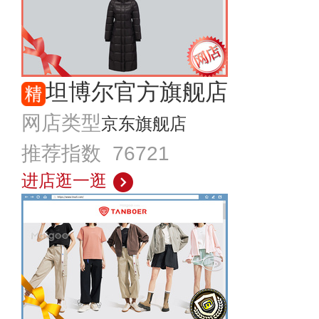
坦博尔官方旗舰店
网店类型
京东旗舰店
推荐指数 76721
进店逛一逛