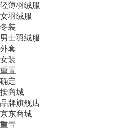
轻薄羽绒服
女羽绒服
冬装
男士羽绒服
外套
女装
重置
确定
按商城
品牌旗舰店
京东商城
重置