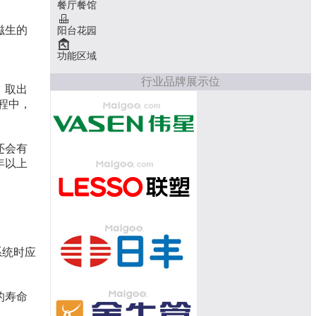
餐厅餐馆
滋生的
阳台花园
功能区域
行业品牌展示位
，取出
程中，
还会有
年以上
系统时应
的寿命