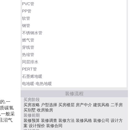
PVC管
PP管
软管
钢管
不锈钢水管
燃气管
穿线管
热缩管
同层排水
PERT管
石墨烯地暖
电地暖·电热地暖
装修流程
买房阶段
的.一
买房攻略
户型选择
买房楼层
房产中介
建筑风格
二手房
重质碳氢
买别墅
收房验房
,一般采
装修前期
且沼气
装修预算
装修调查
装修方法
装修风格
装修公司
设计方
案
设计报价
装修合同