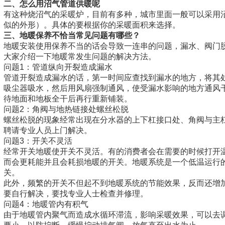
二、怎么用沼气管道供暖呢
有这种烧沼气的采暖炉，目前有多种，城市里面一般可以采用
似的外形）。具体的要根据你的采暖面积来选择。
三、地暖保养不恰当常见问题有哪些？
地暖安装使用保养不当的话会导致一连串的问题，漏水、阀门
大家介绍一下地暖常发生问题的解决方法。
问题1：管道纵向开裂造成漏水
管道开裂造成漏水的话，第一时间应查找到漏水的地方，将其
吸尘器吸水，然后用风扇强制通风，使受漏水影响的地方通风
待地面和地板全干后再行重新铺装。
问题2：角阀与地热链接处螺丝松脱
螺丝松脱的现象经常出现在分水器的上下杠接口处、角阀与主
聘请专业人员上门解决。
问题3：开关不灵活
经常开关地暖使开关不灵活。有的消费者会在需要的时候打开
而会更耗能并且会耗损地暖的开关。地暖系统是一个低温运行
关。
此外，频繁的开关不但起不到地暖系统的节能效果，反而还增
要自行解决，要找专业人士检查并修理。
问题4：地暖管内有积气
由于地暖管内聚气而造成水循环滞流，影响采暖效果，可以去