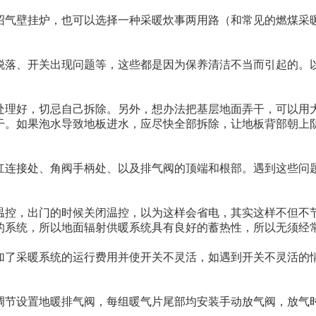
沼气壁挂炉，也可以选择一种采暖炊事两用路（和常见的燃煤采
脱落、开关出现问题等，这些都是因为保养清洁不当而引起的。
处理好，切忌自己拆除。另外，想办法把基层地面弄干，可以用
干。如果泡水导致地板进水，应尽快全部拆除，让地板背部朝上
杠连接处、角阀手柄处、以及排气阀的顶端和根部。遇到这些问
温控，出门的时候关闭温控，以为这样会省电，其实这样不但不
的系统，所以地面辐射供暖系统具有良好的蓄热性，所以无须经
加了采暖系统的运行费用并使开关不灵活，如遇到开关不灵活的
调节设置地暖排气阀，每组暖气片尾部均安装手动放气阀，放气