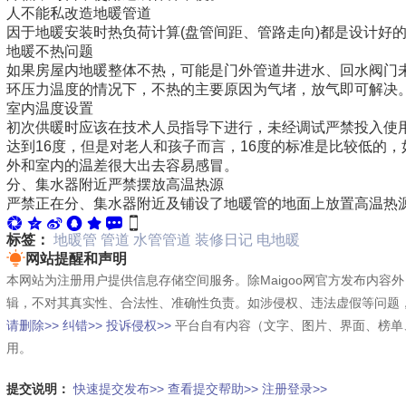
人不能私改造地暖管道
因于地暖安装时热负荷计算(盘管间距、管路走向)都是设计好
地暖不热问题
如果房屋内地暖整体不热，可能是门外管道井进水、回水阀门
环压力温度的情况下，不热的主要原因为气堵，放气即可解决
室内温度设置
初次供暖时应该在技术人员指导下进行，未经调试严禁投入使用
达到16度，但是对老人和孩子而言，16度的标准是比较低的，
外和室内的温差很大出去容易感冒。
分、集水
器
附近严禁摆放高温热源
严禁正在分、集水器附近及铺设了地暖管的地面上放置高温热
标签：
地暖管
管道
水管管道
装修日记
电地暖
网站提醒和声明
本网站为注册用户提供信息存储空间服务。除Maigoo网官方发布内
辑，不对其真实性、合法性、准确性负责。如涉侵权、违法虚假等问题
请删除>>
纠错>>
投诉侵权>>
平台自有内容（文字、图片、界面、榜单
用。
提交说明：
快速提交发布>>
查看提交帮助>>
注册登录>>