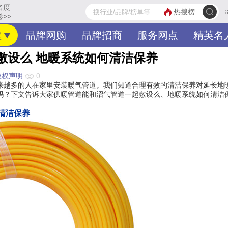
名度
热搜榜
>>
堂
品牌网购
品牌招商
服务网点
精英名
敷设么 地暖系统如何清洁保养
权声明
0
来越多的人在家里安装暖气管道。我们知道合理有效的清洁保养对延长地
吗？下文告诉大家供暖管道能和沼气管道一起敷设么、地暖系统如何清洁
清洁保养