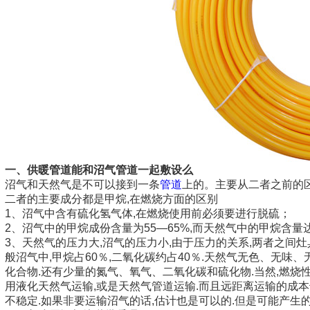
一、供暖管道能和沼气管道一起敷设么
沼气和天然气是不可以接到一条
管道
上的。主要从二者之前的
二者的主要成分都是甲烷,在燃烧方面的区别
1、沼气中含有硫化氢气体,在燃烧使用前必须要进行脱硫；
2、沼气中的甲烷成份含量为55—65%,而天然气中的甲烷含量
3、天然气的压力大,沼气的压力小,由于压力的关系,两者之间
般沼气中,甲烷占60％,二氧化碳约占40％.天然气无色、无味
化合物.还有少量的氮气、氧气、二氧化碳和硫化物.当然,燃烧性
用液化天然气运输,或是天然气管道运输.而且远距离运输的成本
不稳定.如果非要运输沼气的话,估计也是可以的.但是可能产生