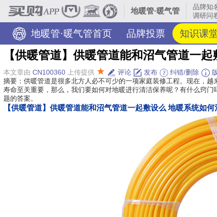
品牌知
地暖管·暖气管
调研问卷
地暖管·暖气管首页
品牌投票
知识课
【供暖管道】供暖管道能和沼气管道一起
★
本文章由
CN100360
上传提供
评论
发布
纠错/删除
版
摘要：供暖管道是很多北方人必不可少的一项家庭装修工程。现在，越
寿命至关重要，那么，我们要如何对地暖进行清洁保养呢？有什么窍门
题的答案。
【供暖管道】供暖管道能和沼气管道一起敷设么 地暖系统如何