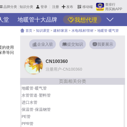
查排行
品牌分类
知识分类
发布
登录
注册
移动端
用买购APP
人堂
地暖管十大品牌
我想代理
首页
>
知识课堂
>
建材/家居
>
水电/线材/管材
>
地暖管·暖气管
企业入驻
提交知识
我要展示
暖的使用
保养等问
CN100360
注册用户-CN100360
页面相关分类
地暖管·暖气管
水管管道·塑料管
进口水管
保温管·保温钢管
PE管
PPR管