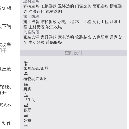
建材选购
瓷砖选购
地板选购
卫浴选购
门窗选购
吊顶选购
橱柜选
暖炉相
购
油漆选购
线材选购
施工阶段
施工准备
结构拆改
水电工程
木工工程
泥瓦工程
油漆工
以下为
程
主材安装
竣工收尾
入住阶段
家装去污
家具选购
家电选购
软装装饰
入住新房
居家安
全
生活经验
维保服务
大功率
阴干，
空间设计
家居装饰/饰品
题应该
植物花卉园艺
节能反
厨房
常开
卫生间
情况不
客厅
卧室
时动作