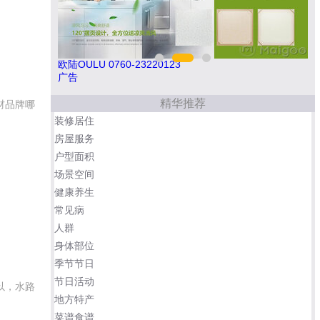
欧陆OULU 0760-23220123
索
广告
精华推荐
材品牌哪
装修居住
房屋服务
户型面积
场景空间
健康养生
常见病
人群
身体部位
季节节日
节日活动
以，水路
地方特产
菜谱食谱