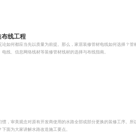
驴充充 0797-966999
造布线工程
无论如何都应当先以质量为前提。那么，家居装修管材电线如何选择？管
、电线、信息网络线材等装修管材线材的选择与布线指南。
习惯，审美观念对原有开发商使用的水路全部或部分更换的装修工序。所
？下面为大家讲解水路改造施工要点。