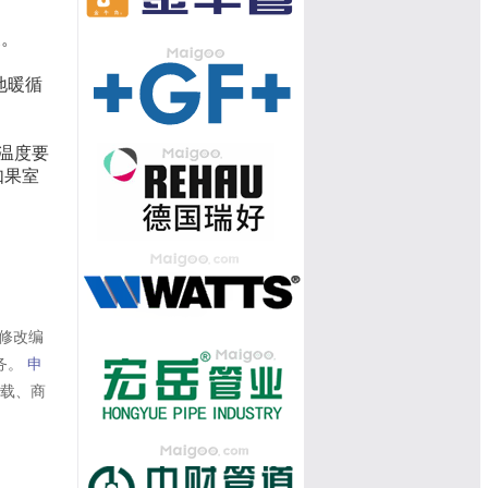
象。
地暖循
温度要
如果室
修改编
务。
申
转载、商