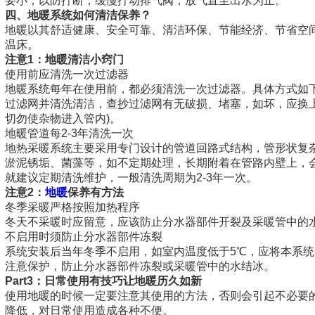
要小，以防拧断，缓慢拧动排气阀，放气直至出水为止。
四、地暖系统如何清洁保养？
地暖以其舒适健康、安全可靠、清洁环保、节能经济、节省空
温床。
注意1：地暖清洁小窍门
使用前应清洗一次过滤器
地暖系统每年在使用前，都必须清洗一次过滤器。具体方式如
过滤网并清洗清洁，查抄过滤网有无破损、堵塞，如坏，应换
切勿使杂物进入管内)。
地暖管道每2-3年清洗一次
地热采暖系统主要采用专门设计的管道回路式结构，管形状复
淤泥锈垢、菌藻等，如不定期处理，长期附着在管路内壁上，
就建议定期清洗维护，一般清洗周期为2-3年一次。
注意2：
地暖
保养有方法
冬季采暖严格按照加热程序
冬天不采暖时应留意，应该防止分水器部件开裂及采暖管中的
不启用时须防止分水器部件冻裂
系统安装后当年冬季不启用，如室内温度低于5℃，应将本系统
注意保护，防止分水器部件冻裂或采暖管中的水结冰。
Part3：日常使用有技巧让地暖历久如新
使用地暖的时候一定要注意其使用的方法，否则会引起不必要
降低，对日常使用造成各种不便。