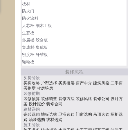
板材
防火门
防火涂料
大芯板·细木工板
生态板
多层板·胶合板
集成材·集成板
密度板·纤维板
颗粒板
装修流程
买房阶段
买房攻略
户型选择
买房楼层
房产中介
建筑风格
二手房
买别墅
收房验房
装修前期
装修预算
装修调查
装修方法
装修风格
装修公司
设计方
案
设计报价
装修合同
建材选购
瓷砖选购
地板选购
卫浴选购
门窗选购
吊顶选购
橱柜选
购
油漆选购
线材选购
施工阶段
施工准备
结构拆改
水电工程
木工工程
泥瓦工程
油漆工