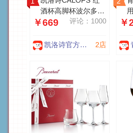
凯洛诗CALOPS 红
酒杯高脚杯波尔多葡
用
评论：1000
￥669
￥2
萄酒杯醒酒器套装家
用高级红酒杯 手工
水晶玻璃杯大号 A3
凯洛诗官方旗舰店
2店
红酒杯礼盒680ML
【两支装】