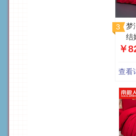
梦
结
￥8
疆
品
查看