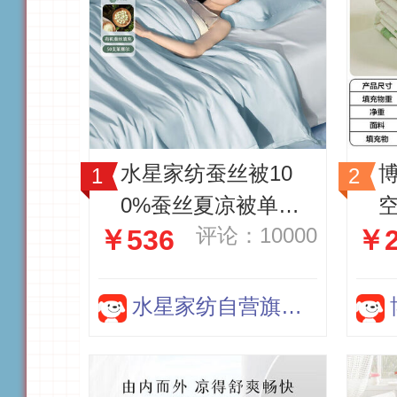
水星家纺蚕丝被10
0%蚕丝夏凉被单人
评论：10000
￥536
￥2
空调被夏季被芯凉感
纯
被约4斤200×230cm
0
水星家纺自营旗舰店