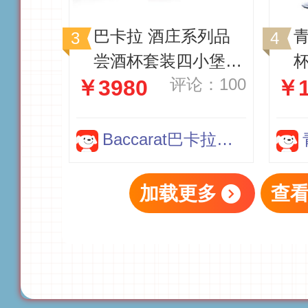
巴卡拉 酒庄系列品
尝酒杯套装四小堡水
杯
评论：100
￥3980
￥1
晶杯 透明酒杯礼盒
装
装
Baccarat巴卡拉官方旗舰店
加载更多
查