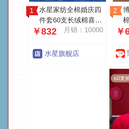
水星家纺全棉婚庆四
件套60支长绒棉喜庆
月销：10000
￥832
￥6
红色结婚新中式婚嫁
床上品
水星旗舰店