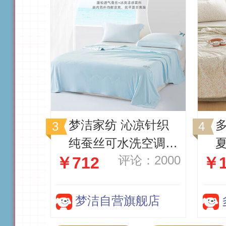
梦洁家纺 沁凉针织
纯蚕丝可水洗空调薄
夏
评论：2000
￥712
￥1
被夏凉被夏被（冰川
花
蓝 ）200×230cm
5
梦洁自营旗舰店