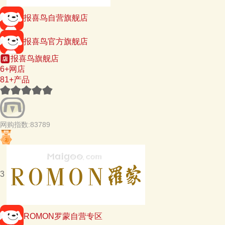
报喜鸟自营旗舰店
报喜鸟官方旗舰店
报喜鸟旗舰店
6+网店
81+产品
网购指数:83789
3
ROMON罗蒙自营专区