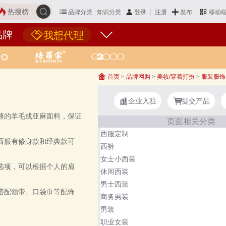
热搜榜
品牌分类
知识分类
发布
登录
注册
移动
品牌
我想代理
首页
>
品牌网购
>
美妆/穿着打扮
>
服装服饰
企业入驻
提交产品
薄的羊毛或亚麻面料，保证
页面相关分类
西服定制
西服有修身款和经典款可
西裤
女士小西装
选项，可以根据个人的肩
休闲西装
男士西装
搭配领带、口袋巾等配饰
商务男装
男装
职业女装