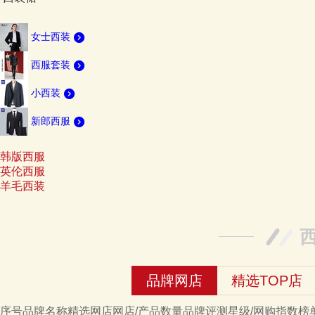
女士西装
西服套装
小西装
新郎西服
韩版西服
英伦西服
羊毛西装
品牌网店
精选TOP店
序号
品牌名称
精选网店
网店/产品数量
品牌评测星级/网购指数
榜