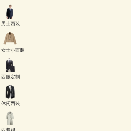
男士西装
女士小西装
西服定制
休闲西装
西装裙