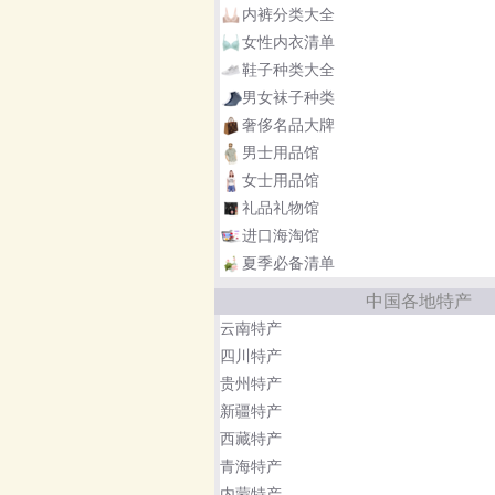
内裤分类大全
女性内衣清单
鞋子种类大全
男女袜子种类
奢侈名品大牌
男士用品馆
女士用品馆
礼品礼物馆
进口海淘馆
夏季必备清单
中国各地特产
云南特产
四川特产
贵州特产
新疆特产
西藏特产
青海特产
内蒙特产