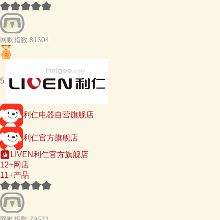
网购指数:81604
5
利仁电器自营旗舰店
利仁官方旗舰店
LIVEN利仁官方旗舰店
12+网店
11+产品
网购指数:79571