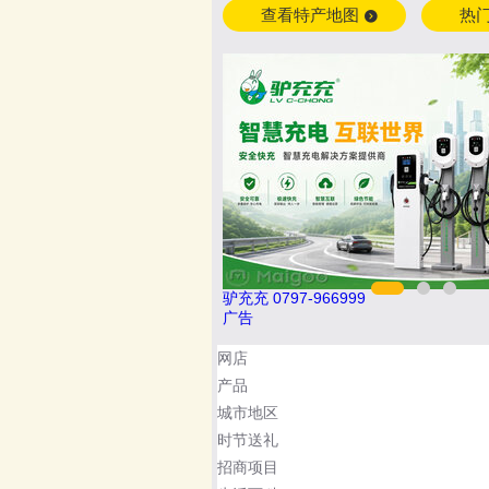
查看特产地图
热
松乐SOLOR 400-111-7899
广告
网店
产品
城市地区
时节送礼
招商项目