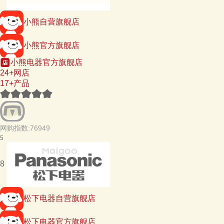
小熊自营旗舰店
小熊官方旗舰店
小熊电器官方旗舰店
24+网店
17+产品
网购指数:76949
5
8
松下电器自营旗舰店
松下电器官方旗舰店