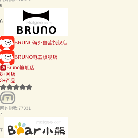
6
6
BRUNO海外自营旗舰店
BRUNO电器旗舰店
Bruno旗舰店
8+网店
3+产品
网购指数:77331
7
7