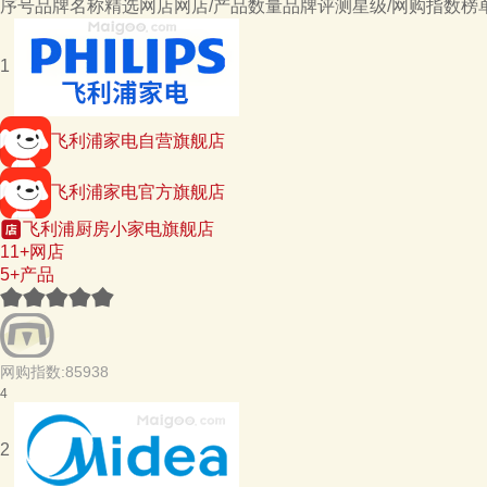
序号
品牌名称
精选网店
网店/产品数量
品牌评测星级/网购指数
榜
1
飞利浦家电自营旗舰店
飞利浦家电官方旗舰店
飞利浦厨房小家电旗舰店
11+网店
5+产品
网购指数:85938
4
2