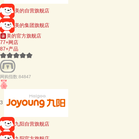
美的自营旗舰店
美的集团旗舰店
美的官方旗舰店
77+网店
87+产品
网购指数:84847
3
九阳自营旗舰店
九阳官方旗舰店