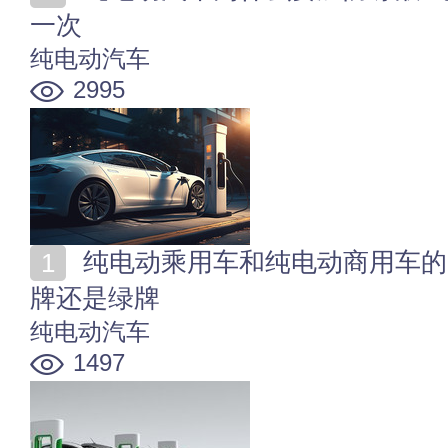
一次
纯电动汽车
2995
纯电动乘用车和纯电动商用车的区别 混合动力汽车上蓝
牌还是绿牌
纯电动汽车
1497