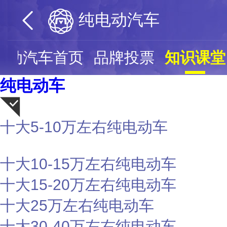
纯电动汽车
电动汽车首页
品牌投票
知识课堂
纯电动车
十大5-10万左右纯电动车
荐
十大10-15万左右纯电动车
十大15-20万左右纯电动车
十大25万左右纯电动车
十大30-40万左右纯电动车