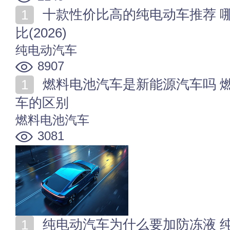
十款性价比高的纯电动车推荐 哪款纯电动汽车最具性价
比(2026)
纯电动汽车
8907
燃料电池汽车是新能源汽车吗 燃料电池汽车和纯电动汽
车的区别
燃料电池汽车
3081
纯电动汽车为什么要加防冻液 纯电动汽车冷却液多久换