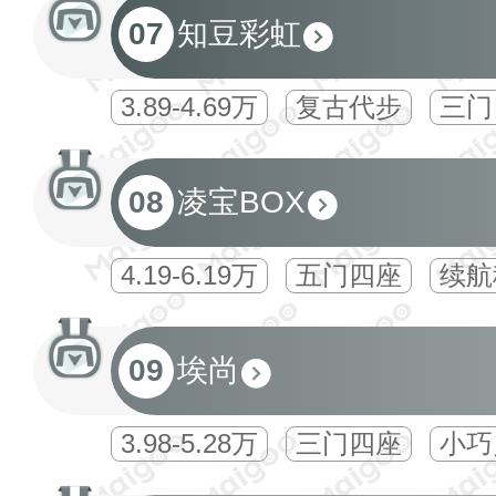
07
知豆彩虹
3.89-4.69万
复古代步
三门
08
凌宝BOX
4.19-6.19万
五门四座
续航
09
埃尚
3.98-5.28万
三门四座
小巧