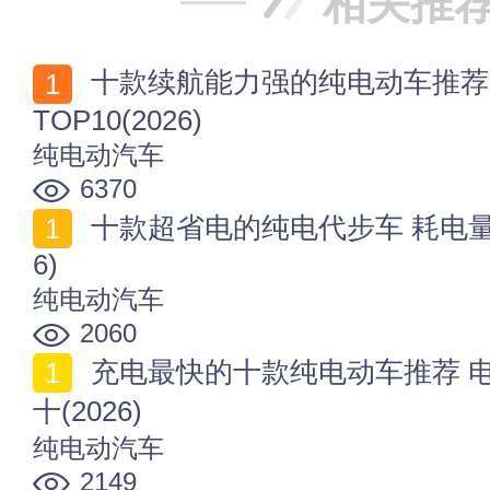
相关推
十款续航能力强的纯电动车推荐 电动汽车续航里程排名
TOP10(2026)
纯电动汽车
6370
十款超省电的纯电代步车 耗电量低的电动汽车推荐(202
6)
纯电动汽车
2060
充电最快的十款纯电动车推荐 电动汽车充电速度排名前
十(2026)
纯电动汽车
2149