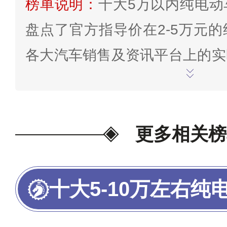
榜单说明：
十大5万以内纯电动
盘点了官方指导价在2-5万元
各大汽车销售及资讯平台上的实
口碑评价等综合总结得出，更新截
日，仅供参考，部分数据可能存
新发布为准。
为我喜欢的投票>>
更多相关榜
十大5-10万左右纯