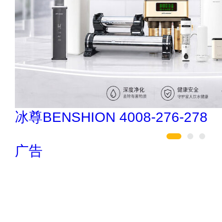
汇迈HUIMAI
广告