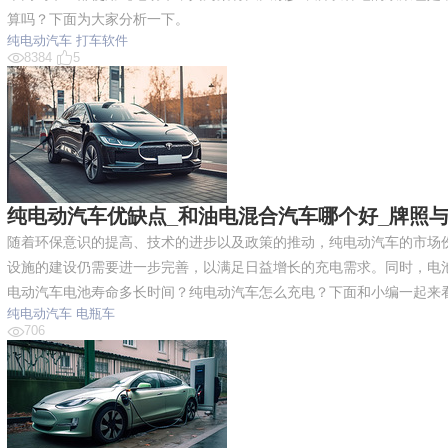
算吗？下面为大家分析一下。
纯电动汽车
打车软件
8384
5
纯电动汽车优缺点_和油电混合汽车哪个好_牌照与
随着环保意识的提高、技术的进步以及政策的推动，纯电动汽车的市场
设施的建设仍需要进一步完善，以满足日益增长的充电需求。同时，电
电动汽车电池寿命多长时间？纯电动汽车怎么充电？下面和小编一起来
纯电动汽车
电瓶车
706