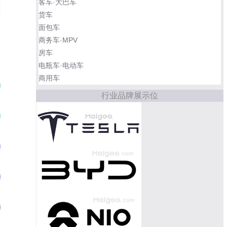
客车·大巴车
货车
面包车
商务车·MPV
房车
电瓶车·电动车
商用车
蔚来ES6
01
行业品牌展示位
岚图梦想家
02
极氪001
03
问界M7
04
蔚来ET5
05