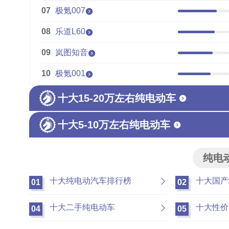
07
极氪007
08
乐道L60
09
岚图知音
10
极氪001
十大15-20万左右纯电动车
十大5-10万左右纯电动车
纯电
十大纯电动汽车排行榜
十大国产
01
02
十大二手纯电动车
十大性价
04
05