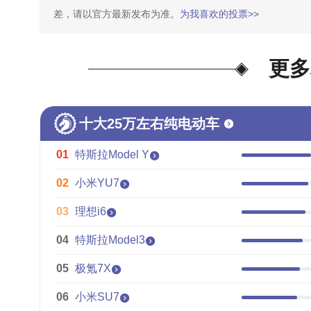
差，请以官方最新发布为准。
为我喜欢的投票>>
更多
十大25万左右纯电动车
01
特斯拉Model Y
02
小米YU7
03
理想i6
04
特斯拉Model3
05
极氪7X
06
小米SU7