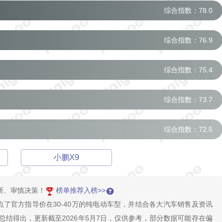
综合指数：78.0
综合指数：76.9
综合指数：75.4
综合指数：73.7
综合指数：72.5
小鹏X9
断、审慎决策！
榜单推荐入榜>>
点了官方指导价在30-40万的纯电动车型，并结合各大汽车销售及资讯
结得出，更新截至2026年5月7日，仅供参考，部分数据可能存在偏