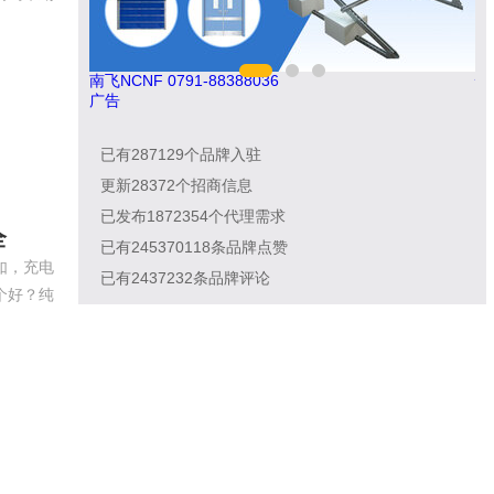
南飞NCNF 0791-88388036
悍
广告
已有
287129
个品牌入驻
更新
28372
个招商信息
已发布
1872354
个代理需求
全
已有
245370118
条品牌点赞
如，充电
已有
2437232
条品牌评论
个好？纯