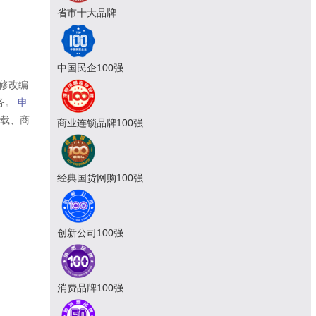
省市十大品牌
中国民企100强
修改编
务。
申
转载、商
商业连锁品牌100强
经典国货网购100强
创新公司100强
消费品牌100强