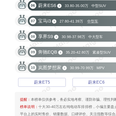
蔚来ES6
06
33.80-35.00万
中型SUV
宝马i3
07
27.80-41.39万
中型车
享界S9
08
30.98-37.98万
中大型车
奔驰EQB
09
35.20-42.80万
紧凑型SUV
岚图梦想家
10
30.99-70.99万
MPV
蔚来ET5
蔚来EC6
提醒：
本榜单仅供参考，务必实地考察、谨防诈骗、理性判
榜单说明：
十大30-40万左右纯电动车排排榜，小编主要盘
平台上的实时售价、销量数据、口碑评价、关注指数等综合总