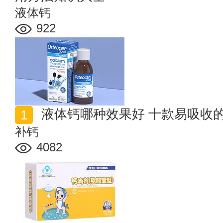
液体钙
922
液体钙哪种效果好 十款易吸收
补钙
4082