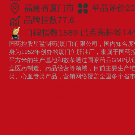
福建省厦门市
单品评价20
品牌指数77.6
口碑指数1589
已点亮标签14
国药控股星鲨制药(厦门)有限公司，国内知名
身为1952年创办的厦门鱼肝油厂，隶属于国药
平方米的生产基地和数条通过国家药品GMP认
盖医药制造、药品经营等领域，目前主要生产
类、心血管类产品，营销网络覆盖全国多个省
Puritan's Pride普丽普莱
NatureMade天维美
禾博士
Nature’s Nutra莱思纽卡
迪巧D-Cal
GNC健安喜