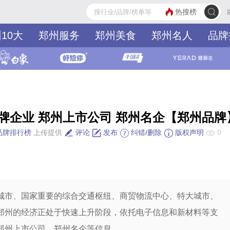
热搜榜
10大
郑州服务
郑州美食
郑州名人
品牌
牌企业 郑州上市公司 郑州名企【郑州品牌
品牌排行榜
上传提供
评论
发布
纠错/删除
版权声明
0
城市、国家重要的综合交通枢纽、商贸物流中心、特大城市、
郑州的经济正处于快速上升阶段，依托电子信息和新材料等支
郑州上市公司、郑州名企等信息。