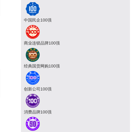
中国民企100强
商业连锁品牌100强
经典国货网购100强
创新公司100强
消费品牌100强