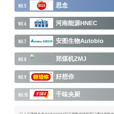
思念
NO.5
河南能源HNEC
NO.6
安图生物Autobio
NO.7
郑煤机ZMJ
NO.8
好想你
NO.9
千味央厨
NO.10