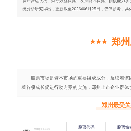
资产营运状况、财务效益状况、发展能力状况、偿债能力状
统分析研究得出，更新截至2026年6月25日，仅供参考，
郑州
股票市场是资本市场的重要组成成分，反映着该区
着各项成长促进行动方案的实施，郑州上市企业群体
郑州最受关
股票代码
股票简