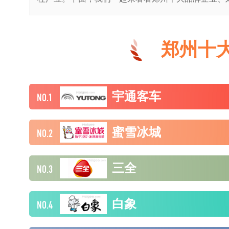
郑州十
宇通客车
NO.1
蜜雪冰城
NO.2
三全
NO.3
白象
NO.4