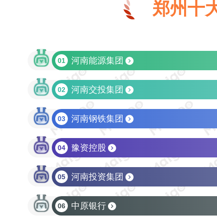
郑州十
河南能源集团
01
河南交投集团
02
河南钢铁集团
03
豫资控股
04
河南投资集团
05
中原银行
06