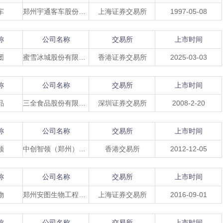
车
郑州宇通客车股份有限公司
上海证券交易所
1997-05-08
称
公司名称
交易所
上市时间
团
蜜雪冰城股份有限公司
香港证券交易所
2025-03-03
称
公司名称
交易所
上市时间
品
三全食品股份有限公司
深圳证券交易所
2008-2-20
称
公司名称
交易所
上市时间
领
中创智领（郑州）工业技术集团股份有限公司
香港交易所
2012-12-05
称
公司名称
交易所
上市时间
物
郑州安图生物工程股份有限公司
上海证券交易所
2016-09-01
称
公司名称
交易所
上市时间