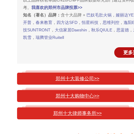
以上品牌榜名单由CN10/CNPP品牌数据研究部门通过资
考。
我喜欢的郑州市品牌投票>>
知名（著名）品牌：
含十大品牌 +
巴奴毛肚火锅
，
娅丽达YE
开普
，
春来教育
，
四方达SFD
，
恒星科技
，
思维列控
，
逸阳E
技SUNTRONT
，
大信家居Daeshin
，
秋乐QIULE
，
思蓝德
，
凯雪
，
瑞腾管业Ruitell
更多
郑州十大装修公司>>
郑州十大购物中心>>
郑州十大律师事务所>>