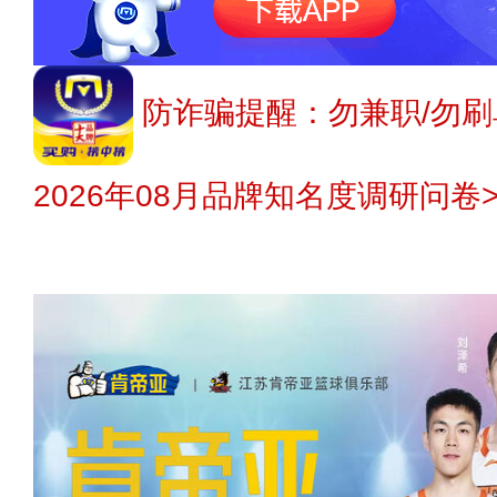
防诈骗提醒：勿兼职/勿刷
2026年08月品牌知名度调研问卷>