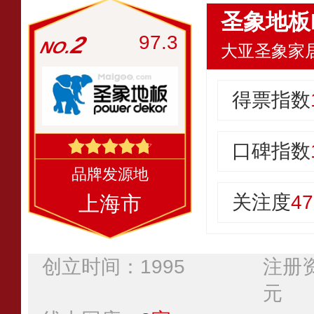
圣象地板P
2
97.3
大亚圣象家
得票指数
口碑指数
关注度
47
上海市
创立时间：1995
注册资
元