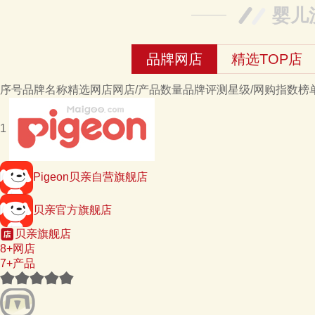
婴儿
品牌网店
精选TOP店
序号
品牌名称
精选网店
网店/产品数量
品牌评测星级/网购指数
榜
1
Pigeon贝亲自营旗舰店
贝亲官方旗舰店
贝亲旗舰店
8+网店
7+产品