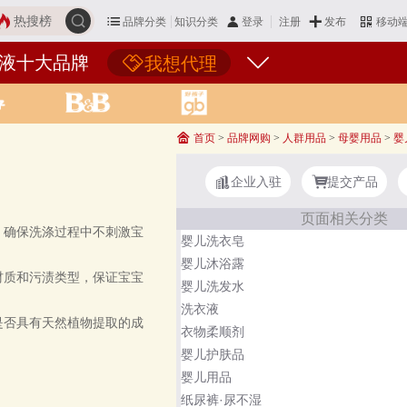
热搜榜
品牌分类
知识分类
发布
登录
注册
移动
液十大品牌
我想代理
首页
>
品牌网购
>
人群用品
>
母婴用品
>
婴
企业入驻
提交产品
页面相关分类
，确保洗涤过程中不刺激宝
婴儿洗衣皂
婴儿沐浴露
材质和污渍类型，保证宝宝
婴儿洗发水
洗衣液
是否具有天然植物提取的成
衣物柔顺剂
婴儿护肤品
婴儿用品
纸尿裤·尿不湿