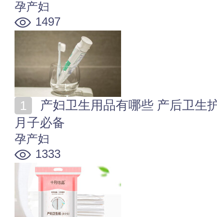
孕产妇
1497
产妇卫生用品有哪些 产后卫生护理用品大全 舒适健康
月子必备
孕产妇
1333