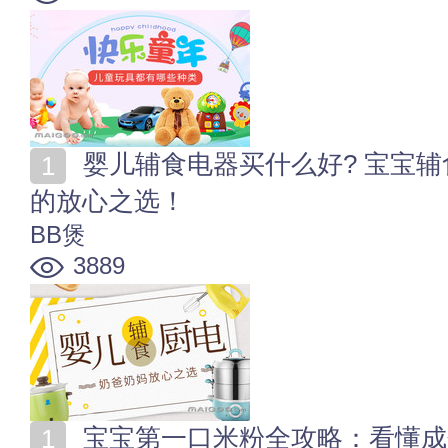
婴儿辅食电器买什么好? 宝宝辅食小家电清单 奶爸奶妈
的放心之选！
BB煲
3889
宝宝第一口米粉全攻略：看懂成分表，避开过敏坑，一