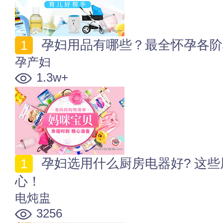
孕妇用品有哪些？最全怀孕各阶
孕产妇
1.3w+
孕妇选用什么厨房电器好? 这些厨电辐射大，孕妈要当
心！
电炖盅
3256