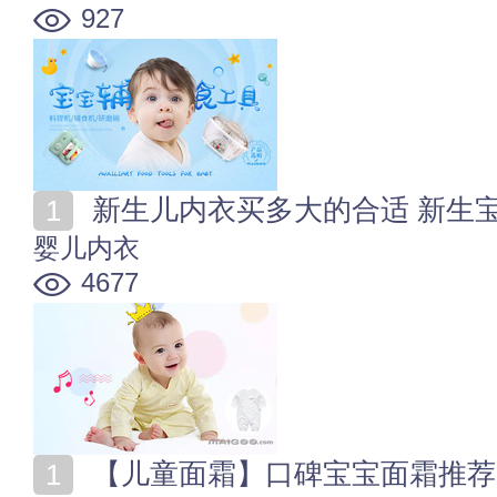
927
新生儿内衣买多大的合适 新生
婴儿内衣
4677
【儿童面霜】口碑宝宝面霜推荐 预防宝宝"苹果脸"超好