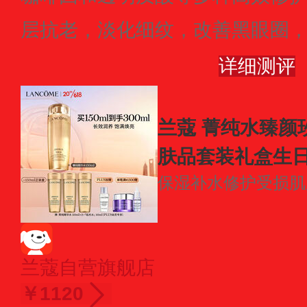
层抗老，淡化细纹，改善黑眼圈
详细测评
兰蔻 菁纯水臻颜
肤品套装礼盒生
保湿补水
修护受损肌
兰蔻自营旗舰店
￥1120