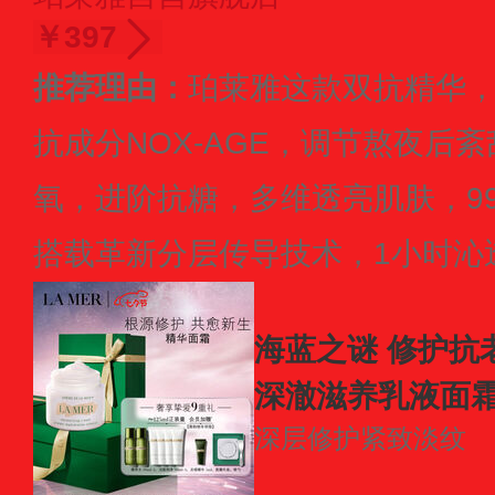
￥397
推荐理由：
珀莱雅这款双抗精华，
抗成分NOX-AGE，调节熬夜后
氧，进阶抗糖，多维透亮肌肤，99
搭载革新分层传导技术，1小时沁
海蓝之谜 修护抗老
深澈滋养乳液面
深层修护
紧致淡纹