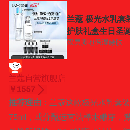
兰蔻 极光水乳套
护肤礼盒生日圣
双层质地
保湿嫩肤
兰蔻自营旗舰店
￥1557
推荐理由：
兰蔻这款极光水乳套装，
75ml，成分甄选南法榉木嫩芽，