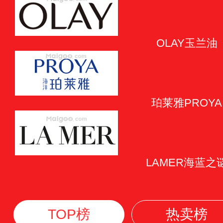
OLAY玉兰油
珀莱雅PROYA
LAMER海蓝之
TOP榜
热卖榜