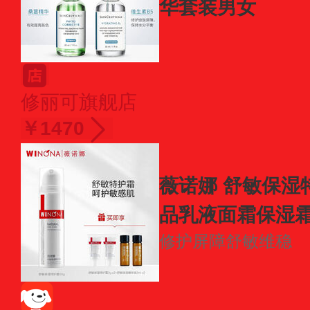
华套装男女
修丽可旗舰店
￥1470
薇诺娜 舒敏保湿
品乳液面霜保湿
修护屏障
舒敏维稳