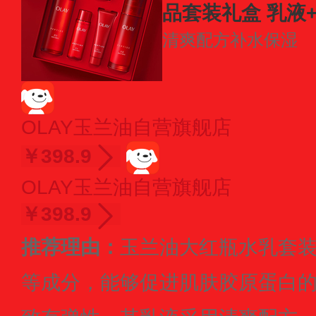
品套装礼盒 乳液
清爽配方
补水保湿
盒装
OLAY玉兰油自营旗舰店
￥398.9
OLAY玉兰油自营旗舰店
￥398.9
推荐理由：
玉兰油大红瓶水乳套
等成分，能够促进肌肤胶原蛋白