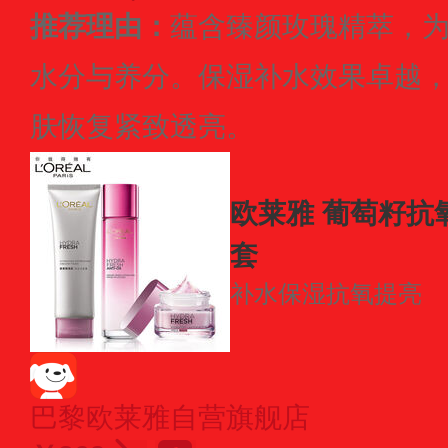
推荐理由：
蕴含臻颜玫瑰精萃，
水分与养分。保湿补水效果卓越
肤恢复紧致透亮。
欧莱雅 葡萄籽抗
套
补水保湿
抗氧提亮
巴黎欧莱雅自营旗舰店