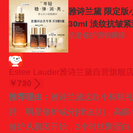
雅诗兰黛 限定版
30ml 淡纹抗皱
抗老修护
强韧屏障
Estee Lauder雅诗兰黛自营旗舰
￥730
推荐理由：
雅诗兰黛这款小棕瓶礼
持，明星修护成分[律波肽]，高
修护从肌因开始，2小时丝聚蛋白