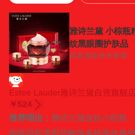
雅诗兰黛 小棕瓶精
纹黑眼圈护肤品
抗老淡纹
补水保湿
Estee Lauder雅诗兰黛自营旗舰
￥524
推荐理由：
雅诗兰黛这款小棕瓶
咖啡因和透明质酸等多种高效修