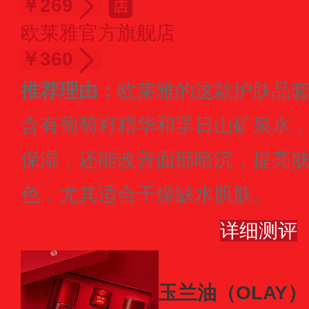
￥269
欧莱雅官方旗舰店
￥360
推荐理由：
欧莱雅的这款护肤品
含有葡萄籽精华和孚日山矿泉水
保湿，还能改善面部暗沉，提亮
色，尤其适合干燥缺水肌肤。
详细测评
玉兰油（OLAY