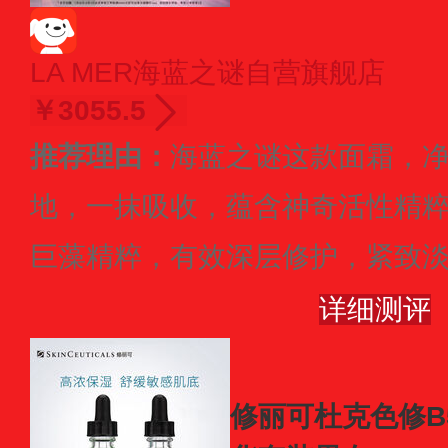
LA MER海蓝之谜自营旗舰店
￥3055.5
推荐理由：
海蓝之谜这款面霜，净
地，一抹吸收，蕴含神奇活性精
巨藻精粹，有效深层修护，紧致
详细测评
修丽可杜克色修B